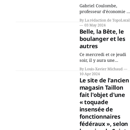
en gestion policière de
Gabriel Coulombe,
l’Université du Québec à
professeur d'économie e
porte-parole du Parti
By La rédaction de TopoLocal
Québécois, présentait le
03 May 2024
27 avril à Saint-Jérôme l
Belle, la Bête, le
version courante du
boulanger et les
Budget de l'an 1 du PQ.
autres
Une soixantaine de
personnes y ont assisté.
Ce mercredi et ce jeudi
Le président du PQ
soir, il y aura une
Saint-Jérôme, Philip
rencontre entre une
Lapalme, a fait écho au
By Louis-Xavier Michaud
jeune fille qui aime lire
10 Apr 2024
et une bête affreuse qui 
Le site de l'ancien
attention ! – est en fait u
magasin Taillon
prince. Cette histoire
fait l'objet d'une
sera interprétée, chanté
et jouée par les élèves d
« toquade
l'École polyvalente Saint-
insensée de
Jérôme, sur les planches
fonctionnaires
de
fédéraux », selon