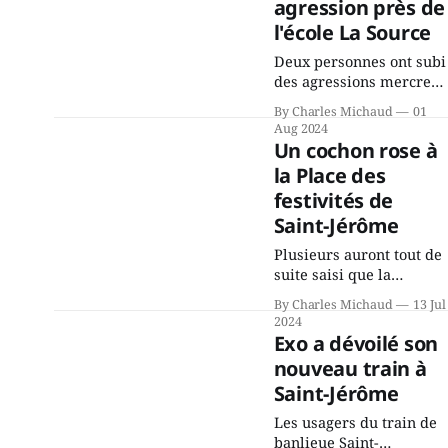
gouvernement de la CAQ
agression près de
surtout de son
l'école La Source
incapacité, qu'il juge
Deux personnes ont subi
chronique, à offrir des
des agressions mercredi
un peu avant 16h à
By Charles Michaud
01
proximité de l'école
Aug 2024
primaire La Source dans
Un cochon rose à
le secteur Bellefeuille de
la Place des
Saint-Jérôme. L'une de
festivités de
deux victimes aurait été
écrasée sous un véhicule
Saint-Jérôme
et aspergée de poivre de
Plusieurs auront tout de
cayenne alors que la
suite saisi que la
seconde, non
musique du spectacle du
By Charles Michaud
13 Jul
vendredi 12 juillet était
2024
celle de Pink Floyd,
Exo a dévoilé son
interprétée par le group
nouveau train à
Éclipse. Les fans de tous
Saint-Jérôme
âges ont plané tout
doucement sur la
Les usagers du train de
musique du célèbre
banlieue Saint-