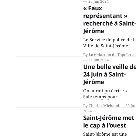
26 Jun 2024
retrouvés au parc
« Faux
Roland-Guindon le
représentant »
samedi 22 juin pour
recherché à Saint-
l'inauguration du
nouveau Skatepark le
Jérôme
samedi 22 juin, de 12 h à
Le Service de police de l
16 h. Le photographe
Ville de Saint-Jérôme
Charles Gauthier partag
(SPVSJ) a lancé un avis
avec les lecteurs
By La rédaction de TopoLocal
de recherche ce 25 juin
25 Jun 2024
afin de retrouver une
Une belle veille d
personne qui a utilisé la
24 juin à Saint-
technique du faux
Jérôme
représentant pour
dérober plusieurs
On aurait pu écrire «
milliers de dollars à une
Sale temps pour
résidante de Saint-
Salebarbes ». C'était
Jérôme en décembre
By Charles Michaud
23 Ju
tentant. Mais la foule
2024
dernier. La personne
semblait complètement
Saint-Jérôme met
indifférente à la pluie
le cap à l'ouest
qui menaçait d'annuler
le spectacle de la Fête
Saint-Jérôme est une