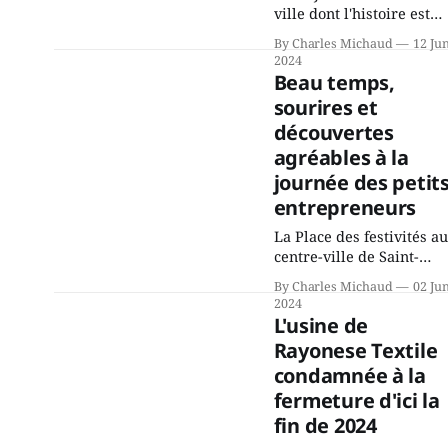
nationale, au parc
ville dont l'histoire est
Jacques-Locas de Saint-
orientée nord-sud. La
By Charles Michaud
12 Ju
Jérôme, dans la soirée d
ville, qui s'est longtemps
2024
23 juin. Les pieds
appelée « Le seuil des
Beau temps,
tapaient, les voix
Laurentides » de par sa
sourires et
position au pied des
découvertes
montagnes, occupe une
position centrale, à
agréables à la
cheval sur des millions
journée des petit
de déplacements annuel
entrepreneurs
entre Montréal et la
région
La Place des festivités au
centre-ville de Saint-
Jérôme a acceuilli
By Charles Michaud
02 Ju
samedi quelques
2024
dizaines de kiosques trè
L'usine de
animés par un beau
Rayonese Textile
samedi de début juin.
condamnée à la
Des jeunes, des familles,
des écoles, bref, toute
fermeture d'ici la
une série de « jeunes
fin de 2024
entrepreneurs » venus