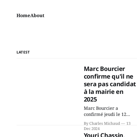
Home
About
LATEST
Marc Bourcier
confirme qu'il ne
sera pas candidat
à la mairie en
2025
Marc Bourcier a
confirmé jeudi le 12
décembre ce qu’il avait
By Charles Michaud
13
annoncé dès 2021: il ne
Dec 2024
sollicitera pas de
Youri Chassin,