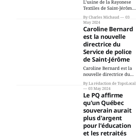
L’usine de la Rayonese
vendre du thé glacé, des
Textiles de Saint-Jérôme
semis, de l'artisanat,
fermera
By Charles Michaud
03
progressivement au
May 2024
cours des prochains
Caroline Bernard
mois, la compagnie
est la nouvelle
propriétaire de l’usine
directrice du
projette que l’opération
sera complète d’ici le fin
Service de police
de 2024. Située à
de Saint-Jérôme
proximité de la sortie 43
Caroline Bernard est la
de l’autoroute 15, elle
nouvelle directrice du
fait partie du paysage
Service de police de
By La rédaction de TopoLocal
Saint-Jérôme. Elle s’est
03 May 2024
jointe au service en 1993
Le PQ affirme
d’abord comme
qu'un Québec
patrouilleuse, puis
souverain aurait
comme enquêteuse.
Depuis 2014, elle
plus d'argent
occupait le poste de
pour l'éducation
directrice adjointe.
et les retraités
Titulaire d’un certificat