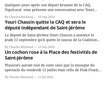
Quelques jours après son départ bruyant de la CAQ,
TopoLocal vous présente une conversation avec Youri
Chassin. Nous avons causé de sa décision. Y songeait-il
By Charles Michaud
16 Sep 2024
depuis longtemps? Sera-t-il candidat indépendant dans 2
Youri Chassin quitte la CAQ et sera le
ans? Joindrait-il un autre parti, par exemple les
député indépendant de Saint-Jérôme
conservateurs d’Éric Duhaime? Que lui
Le député de Saint-Jérôme Youri Chassin a annoncé le
jeudi 12 septembre qu'il quitte le caucus de la Coalition
Avenir Québec de François Legault parce qu'il est déçu du
By Charles Michaud
12 Sep 2024
gouvernement de la CAQ, surtout de son incapacité, qu'il
Un cochon rose à la Place des festivités de
juge chronique, à offrir des
Saint-Jérôme
Plusieurs auront tout de suite saisi que la musique du
spectacle du vendredi 12 juillet était celle de Pink Floyd,
interprétée par le groupe Éclipse. Les fans de tous âges
By Charles Michaud
13 Jul 2024
ont plané tout doucement sur la musique du célèbre
groupe britannique, le temps d'une chaude soirée d'