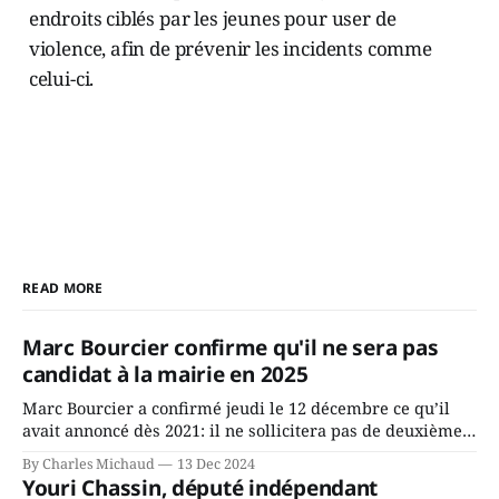
endroits ciblés par les jeunes pour user de
violence, afin de prévenir les incidents comme
celui-ci.
READ MORE
Marc Bourcier confirme qu'il ne sera pas
candidat à la mairie en 2025
Marc Bourcier a confirmé jeudi le 12 décembre ce qu’il
avait annoncé dès 2021: il ne sollicitera pas de deuxième
mandat à titre de maire de Saint-Jérôme. Bourcier en a
By Charles Michaud
13 Dec 2024
fait l’annonce en s’adressant aux employés de la ville,
Youri Chassin, député indépendant
rassemblés en soirée pour leur traditionnel souper