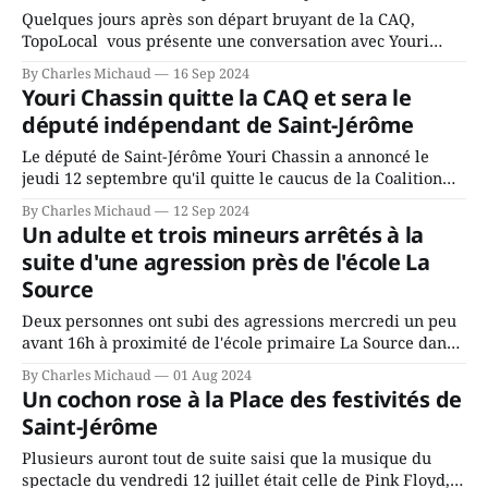
Quelques jours après son départ bruyant de la CAQ,
TopoLocal vous présente une conversation avec Youri
Chassin. Nous avons causé de sa décision. Y songeait-il
By Charles Michaud
16 Sep 2024
depuis longtemps? Sera-t-il candidat indépendant dans 2
Youri Chassin quitte la CAQ et sera le
ans? Joindrait-il un autre parti, par exemple les
député indépendant de Saint-Jérôme
conservateurs d’Éric Duhaime? Que lui
Le député de Saint-Jérôme Youri Chassin a annoncé le
jeudi 12 septembre qu'il quitte le caucus de la Coalition
Avenir Québec de François Legault parce qu'il est déçu du
By Charles Michaud
12 Sep 2024
gouvernement de la CAQ, surtout de son incapacité, qu'il
Un adulte et trois mineurs arrêtés à la
juge chronique, à offrir des
suite d'une agression près de l'école La
Source
Deux personnes ont subi des agressions mercredi un peu
avant 16h à proximité de l'école primaire La Source dans
le secteur Bellefeuille de Saint-Jérôme. L'une de deux
By Charles Michaud
01 Aug 2024
victimes aurait été écrasée sous un véhicule et aspergée
Un cochon rose à la Place des festivités de
de poivre de cayenne alors que la seconde, non
Saint-Jérôme
Plusieurs auront tout de suite saisi que la musique du
spectacle du vendredi 12 juillet était celle de Pink Floyd,