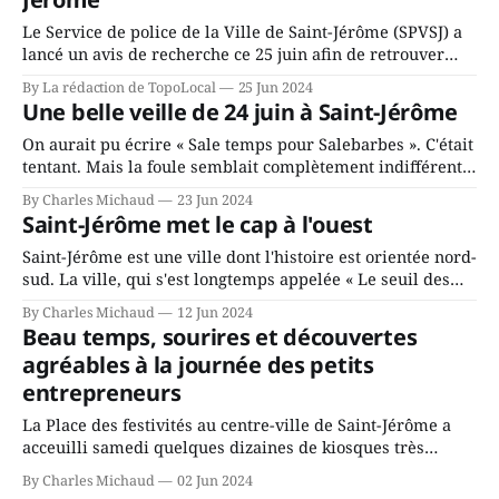
Le Service de police de la Ville de Saint-Jérôme (SPVSJ) a
lancé un avis de recherche ce 25 juin afin de retrouver
une personne qui a utilisé la technique du faux
By La rédaction de TopoLocal
25 Jun 2024
représentant pour dérober plusieurs milliers de dollars à
Une belle veille de 24 juin à Saint-Jérôme
une résidante de Saint-Jérôme en décembre dernier. La
personne
On aurait pu écrire « Sale temps pour Salebarbes ». C'était
tentant. Mais la foule semblait complètement indifférente
à la pluie qui menaçait d'annuler le spectacle de la Fête
By Charles Michaud
23 Jun 2024
nationale, au parc Jacques-Locas de Saint-Jérôme, dans la
Saint-Jérôme met le cap à l'ouest
soirée du 23 juin. Les pieds tapaient, les voix
Saint-Jérôme est une ville dont l'histoire est orientée nord-
sud. La ville, qui s'est longtemps appelée « Le seuil des
Laurentides » de par sa position au pied des montagnes,
By Charles Michaud
12 Jun 2024
occupe une position centrale, à cheval sur des millions de
Beau temps, sourires et découvertes
déplacements annuels entre Montréal et la région
agréables à la journée des petits
entrepreneurs
La Place des festivités au centre-ville de Saint-Jérôme a
acceuilli samedi quelques dizaines de kiosques très
animés par un beau samedi de début juin. Des jeunes, des
By Charles Michaud
02 Jun 2024
familles, des écoles, bref, toute une série de « jeunes