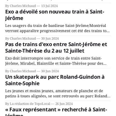
interprétée par le groupe Éclipse. Les fans de tous âges
By Charles Michaud
13 Jul 2024
ont plané tout doucement sur la musique du célèbre
Exo a dévoilé son nouveau train à Saint-
groupe britannique, le temps d'une chaude soirée d'
Jérôme
Les usagers du train de banlieue Saint-Jérôme/Montréal
verront apparaître progressivement cet été des trains tout
neufs. Exo a acheté 44 nouvelles voitures, numérotées à
By Charles Michaud
30 Jun 2024
partir de 2050, dont elle vante le confort amélioré et
Pas de trains d'exo entre Saint-Jérôme et
l'accessibilité. Outre l'odeur de voiture neuve et
Sainte-Thérèse du 2 au 12 juillet
l'éclairage
Exo doit interrompre son service de train entre Saint-
Jérôme, Mirabel, Blainville et Sainte-Thèrèse pour des
travaux qui se feront du 2 au 12 juillet. L'agence doit
By Charles Michaud
30 Jun 2024
refaire un passage à niveau et trois ponceaux ferroviaires
Un skatepark au parc Roland-Guindon à
qui présentent des signes de détérioration avancée. Le
Sainte-Sophie
passage à niveau
Les jeunes et moins jeunes, amateurs de planche et de
patins à toues alignées, se sont retrouvés au parc Roland-
Guindon le samedi 22 juin pour l'inauguration du nouveau
By La rédaction de TopoLocal
26 Jun 2024
Skatepark le samedi 22 juin, de 12 h à 16 h. Le
« Faux représentant » recherché à Saint-
photographe Charles Gauthier partage avec les lecteurs
Jérôme