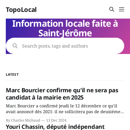
TopoLocal
Information locale faite à
Saint-Jérôme
Search posts, tags and authors
LATEST
Marc Bourcier confirme qu'il ne sera pas
candidat à la mairie en 2025
Marc Bourcier a confirmé jeudi le 12 décembre ce qu’il
avait annoncé dès 2021: il ne sollicitera pas de deuxième
mandat à titre de maire de Saint-Jérôme. Bourcier en a
By Charles Michaud
13 Dec 2024
fait l’annonce en s’adressant aux employés de la ville,
Youri Chassin, député indépendant
rassemblés en soirée pour leur traditionnel souper