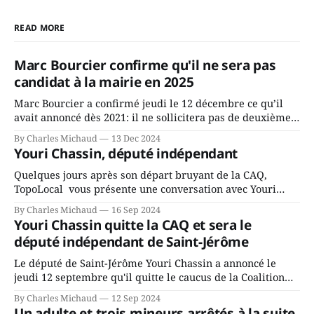
READ MORE
Marc Bourcier confirme qu'il ne sera pas
candidat à la mairie en 2025
Marc Bourcier a confirmé jeudi le 12 décembre ce qu’il
avait annoncé dès 2021: il ne sollicitera pas de deuxième
mandat à titre de maire de Saint-Jérôme. Bourcier en a
By Charles Michaud
13 Dec 2024
fait l’annonce en s’adressant aux employés de la ville,
Youri Chassin, député indépendant
rassemblés en soirée pour leur traditionnel souper
Quelques jours après son départ bruyant de la CAQ,
TopoLocal vous présente une conversation avec Youri
Chassin. Nous avons causé de sa décision. Y songeait-il
By Charles Michaud
16 Sep 2024
depuis longtemps? Sera-t-il candidat indépendant dans 2
Youri Chassin quitte la CAQ et sera le
ans? Joindrait-il un autre parti, par exemple les
député indépendant de Saint-Jérôme
conservateurs d’Éric Duhaime? Que lui
Le député de Saint-Jérôme Youri Chassin a annoncé le
jeudi 12 septembre qu'il quitte le caucus de la Coalition
Avenir Québec de François Legault parce qu'il est déçu du
By Charles Michaud
12 Sep 2024
gouvernement de la CAQ, surtout de son incapacité, qu'il
Un adulte et trois mineurs arrêtés à la suite