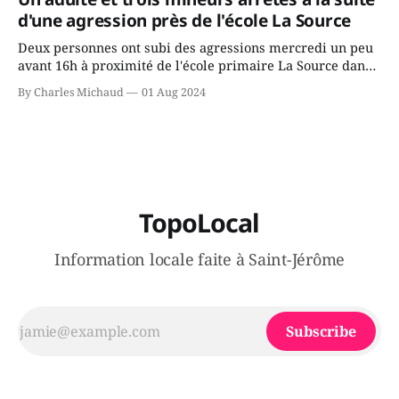
juge chronique, à offrir des
d'une agression près de l'école La Source
Deux personnes ont subi des agressions mercredi un peu
avant 16h à proximité de l'école primaire La Source dans
le secteur Bellefeuille de Saint-Jérôme. L'une de deux
By Charles Michaud
01 Aug 2024
victimes aurait été écrasée sous un véhicule et aspergée
de poivre de cayenne alors que la seconde, non
TopoLocal
Information locale faite à Saint-Jérôme
Subscribe