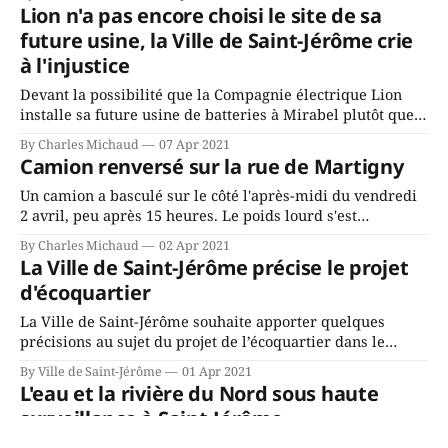
les routes de Saint-Jérôme a été occupé. Une collision
Lion n'a pas encore choisi le site de sa
entre deux véhicules sur la rue Laviolette a
future usine, la Ville de Saint-Jérôme crie
à l'injustice
Devant la possibilité que la Compagnie électrique Lion
installe sa future usine de batteries à Mirabel plutôt que
sur un de ses terrains, la Ville de Saint-Jérôme estime
By Charles Michaud
07 Apr 2021
qu’elle subit « de la concurrence déloyale » de la part
Camion renversé sur la rue de Martigny
d’Aéroports de Montréal, la société qui gère le parc
immobilier
Un camion a basculé sur le côté l'après-midi du vendredi
2 avril, peu après 15 heures. Le poids lourd s'est
immobilisé sur la rue de Martigny alors qu'il s'apprêtait à
By Charles Michaud
02 Apr 2021
traverser l'autoroute 15 Nord par le viaduc, causant des
La Ville de Saint-Jérôme précise le projet
d'écoquartier
La Ville de Saint-Jérôme souhaite apporter quelques
précisions au sujet du projet de l’écoquartier dans le
secteur sud-est de la Ville. Le 20 janvier dernier, le conseil
By Ville de Saint-Jérôme
01 Apr 2021
municipal a entériné un accord de principe entre la Ville
L'eau et la rivière du Nord sous haute
et les promoteurs 9067-3823 Québec inc., Trémä Signature
surveillance à Saint-Jérôme
inc.
En raison des précipitations abondantes des dernières