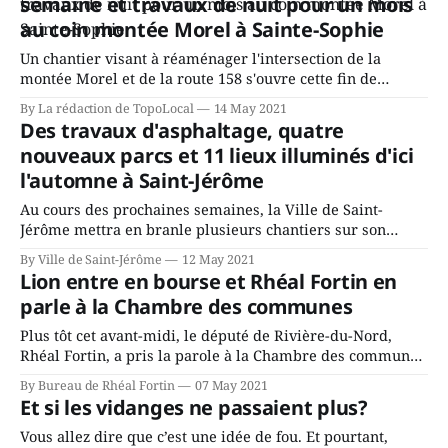
semaine et travaux de nuit pour un mois
au coin montée Morel à Sainte-Sophie
Un chantier visant à réaménager l'intersection de la
montée Morel et de la route 158 s'ouvre cette fin de
semaine à Sainte-Sophie. Des travaux de drainage
By La rédaction de TopoLocal
14 May 2021
commenceront vendredi soir et nécessiteront la fermeture
Des travaux d'asphaltage, quatre
complète de la voie en direction Est. Ceux qui se
nouveaux parcs et 11 lieux illuminés d'ici
dirigeront vers
l'automne à Saint-Jérôme
Au cours des prochaines semaines, la Ville de Saint-
Jérôme mettra en branle plusieurs chantiers sur son
territoire afin d’améliorer la qualité de vie de ses
By Ville de Saint-Jérôme
12 May 2021
citoyens. Elle prévoit investir 47 millions de dollars en
Lion entre en bourse et Rhéal Fortin en
2021 pour ses grands travaux, notamment pour la
parle à la Chambre des communes
réfection des chaussées ainsi que l’
Plus tôt cet avant-midi, le député de Rivière-du-Nord,
Rhéal Fortin, a pris la parole à la Chambre des communes
afin de souligner l’entrée en bourse de la Compagnie
By Bureau de Rhéal Fortin
07 May 2021
Électrique Lion. Voici la déclaration intégrale du député:
Et si les vidanges ne passaient plus?
Monsieur le Président, Sur le coup de 16 heures aujourd&
Vous allez dire que c’est une idée de fou. Et pourtant,