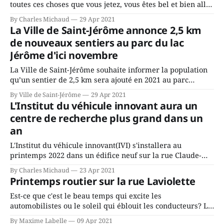
toutes ces choses que vous jetez, vous êtes bel et bien allés
les chercher sans même y penser deux fois... Je crois aux
By Charles Michaud
29 Apr 2021
solutions radicales. La raison est bien simple: seules les
La Ville de Saint-Jérôme annonce 2,5 km
solutions radicales nous contraignent à vraiment
de nouveaux sentiers au parc du lac
Jérôme d'ici novembre
La Ville de Saint-Jérôme souhaite informer la population
qu’un sentier de 2,5 km sera ajouté en 2021 au parc
naturel du lac Jérôme. « Ce seront nos équipes des travaux
By Ville de Saint-Jérôme
29 Apr 2021
publics qui réaliseront les aménagements du nouveau
L'Institut du véhicule innovant aura un
sentier au parc du lac Jérôme. Cela génère une belle fierté
centre de recherche plus grand dans un
an
L'Institut du véhicule innovant(IVI) s'installera au
printemps 2022 dans un édifice neuf sur la rue Claude-
Audy, dans le parc industriel de Saint-Jérôme. Le bâtiment
By Charles Michaud
23 Apr 2021
de 2712 mètres carrés comprendra un atelier de travail,
Printemps routier sur la rue Laviolette
des laboratoires à la fine pointe de la technologie, une
Est-ce que c'est le beau temps qui excite les
automobilistes ou le soleil qui éblouit les conducteurs? La
réponse restera peut-être inconnue, mais l'après-midi sur
By Maxime Labelle
09 Apr 2021