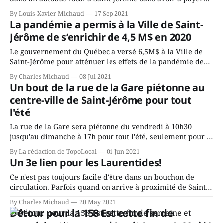
un sou, sans laissez-passer. D'ici là, le tarif pour un
By Louis-Xavier Michaud
17 Sep 2021
passage reste à 4,75$. C'est la Ville de Saint-Jérôme qui a
La pandémie a permis à la Ville de Saint-
Jérôme de s’enrichir de 4,5 M$ en 2020
Le gouvernement du Québec a versé 6,5M$ à la Ville de
Saint-Jérôme pour atténuer les effets de la pandémie de
COVID-19, mais une fois le gros de la crise passé, on
By Charles Michaud
08 Jul 2021
constate que la Ville n'aurait eu besoin que d'environ 2
Un bout de la rue de la Gare piétonne au
M$. La
centre-ville de Saint-Jérôme pour tout
l'été
La rue de la Gare sera piétonne du vendredi à 10h30
jusqu'au dimanche à 17h pour tout l'été, seulement pour le
tronçon entre la rue Saint-Georges et la rue Godmer, qui
By La rédaction de TopoLocal
01 Jun 2021
donne sur la place des Festivités. Cette initiative au
Un 3e lien pour les Laurentides!
centre-ville de Saint-Jérôme,
Ce n'est pas toujours facile d'être dans un bouchon de
circulation. Parfois quand on arrive à proximité de Saint-
Jérôme, on se sent si près du but et puis, boum! Ça bloque
By Charles Michaud
20 May 2021
à Mirabel à hauteur de la 50. Et reboum! Ça bloque tout le
Détour pour la 158 Est cette fin de
long