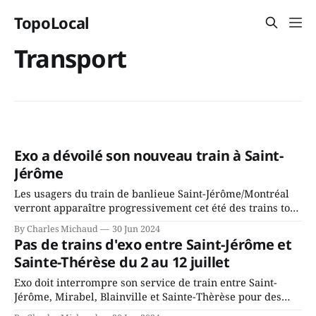
TopoLocal
Transport
Exo a dévoilé son nouveau train à Saint-
Jérôme
Les usagers du train de banlieue Saint-Jérôme/Montréal
verront apparaître progressivement cet été des trains tout
neufs. Exo a acheté 44 nouvelles voitures, numérotées à
By Charles Michaud
30 Jun 2024
partir de 2050, dont elle vante le confort amélioré et
Pas de trains d'exo entre Saint-Jérôme et
l'accessibilité. Outre l'odeur de voiture neuve et
Sainte-Thérèse du 2 au 12 juillet
l'éclairage
Exo doit interrompre son service de train entre Saint-
Jérôme, Mirabel, Blainville et Sainte-Thèrèse pour des
travaux qui se feront du 2 au 12 juillet. L'agence doit