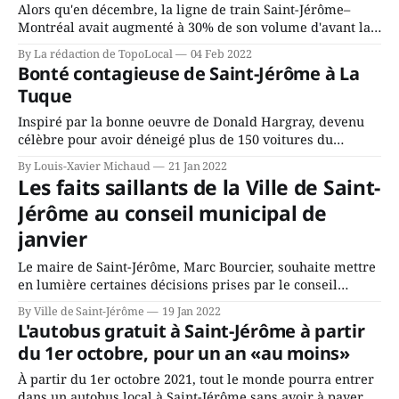
Alors qu'en décembre, la ligne de train Saint-Jérôme–
Montréal avait augmenté à 30% de son volume d'avant la
pandémie et que les autobus grimpaient à 60%, l'arrivée
By La rédaction de TopoLocal
04 Feb 2022
d'Omicron et l'imposition du travail ou des études à
Bonté contagieuse de Saint-Jérôme à La
domicile ont fait
Tuque
Inspiré par la bonne oeuvre de Donald Hargray, devenu
célèbre pour avoir déneigé plus de 150 voitures du
stationnement de l'Hôpital régional de Saint-Jérôme à peu
By Louis-Xavier Michaud
21 Jan 2022
près à pareille date l'an dernier, un groupe de cinq
Les faits saillants de la Ville de Saint-
personnes a fait la même chose à La Tuque
Jérôme au conseil municipal de
janvier
Le maire de Saint-Jérôme, Marc Bourcier, souhaite mettre
en lumière certaines décisions prises par le conseil
municipal lors de la séance du 18 janvier. Travaux de
By Ville de Saint-Jérôme
19 Jan 2022
prolongement du réseau d’aqueduc sur le boulevard de La
L'autobus gratuit à Saint-Jérôme à partir
Salette Le conseil municipal a adopté un règlement
du 1er octobre, pour un an «au moins»
d’emprunt de 10,4
À partir du 1er octobre 2021, tout le monde pourra entrer
dans un autobus local à Saint-Jérôme sans avoir à payer