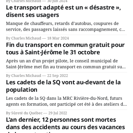
By Charles Michaud
30 Jun 2024
refaire un passage à niveau et trois ponceaux ferroviaires
Le transport adapté est un « désastre »,
qui présentent des signes de détérioration avancée. Le
disent ses usagers
passage à niveau
Manque de chauffeurs, retards d’autobus, coupures de
service, des passagers laissés sans raccompagnement, ce
ne sont que quelques exemples. La liste des plaintes est
By Charles Michaud
18 Mar 2024
longue et s’accumule. Le Regroupement des usagers du
Fin du transport en commun gratuit pour
transport adapté et collectif (RUTAC) de la MRC Rivière-
tous à Saint-Jérôme le 31 octobre
du-Nord dénonce la situation « désastreuse » vécue
Après un an d'un projet pilote, le conseil municipal de
Saint-Jérôme met fin au transport en commun gratuit sur
son territoire. La gratuité cessera dès le 31 octobre.
By Charles Michaud
22 Sep 2022
Désormais, le service sera gratuit seulement pour les
Les cadets de la SQ vont au-devant de la
personnes âgées de 65 ans et plus, ainsi que pour les
population
Les cadets de la SQ dans la MRC Rivière-du-Nord, futurs
agents en formation, ont participé cet été à des ateliers de
sensibilisation auprès des jeunes, et ils ont aussi pris
By Sûreté du Québec
29 Jul 2022
l’initiative de créer une présentation qui porte sur la
L'an dernier, 12 personnes sont mortes
prévention de la fraude et de la maltraitance
dans des accidents au cours des vacances