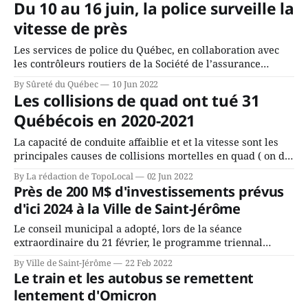
Du 10 au 16 juin, la police surveille la
nos habitations
vitesse de près
Les services de police du Québec, en collaboration avec
les contrôleurs routiers de la Société de l’assurance
automobile du Québec, s’unissent pour sensibiliser et
By Sûreté du Québec
10 Jun 2022
conscientiser les conducteurs aux risques liés à la vitesse
Les collisions de quad ont tué 31
pour l’ensemble des usagers du réseau routier.
Québécois en 2020-2021
L'opération nationale concertée (ONC) VITESSE,
La capacité de conduite affaiblie et et la vitesse sont les
principales causes de collisions mortelles en quad ( on dit
aussi des VTT ou VJR, pour véhicules tout terrain ou
By La rédaction de TopoLocal
02 Jun 2022
véhicules hors route ). Au cours de la saison 2020-2021, 31
Près de 200 M$ d'investissements prévus
personnes sont décédées lors de collisions mortelles
d'ici 2024 à la Ville de Saint-Jérôme
impliquant un
Le conseil municipal a adopté, lors de la séance
extraordinaire du 21 février, le programme triennal
d’immobilisations (PTI) de la Ville pour les années 2022,
By Ville de Saint-Jérôme
22 Feb 2022
2023 et 2024. Près de 194 M$ d’investissements sont
Le train et les autobus se remettent
projetés d’ici 3 ans, soit 82 796 000 $ en 2022, 53 885 000
lentement d'Omicron