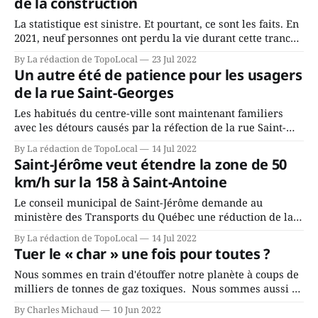
de la construction
La statistique est sinistre. Et pourtant, ce sont les faits. En
2021, neuf personnes ont perdu la vie durant cette tranche
des vacances d'été. On recense neuf collisions mortelles
By La rédaction de TopoLocal
23 Jul 2022
survenues sur le réseau routier ainsi que trois décès dans
Un autre été de patience pour les usagers
trois collisions mortelles concernant les véhicules hors
de la rue Saint-Georges
route, et
Les habitués du centre-ville sont maintenant familiers
avec les détours causés par la réfection de la rue Saint-
Georges. Alors qu'en 2021 c'était la section entre les rues
By La rédaction de TopoLocal
14 Jul 2022
Parent et De Martigny, cet été, c'est entre De Martigny et
Saint-Jérôme veut étendre la zone de 50
la rue Ouimet qu&
km/h sur la 158 à Saint-Antoine
Le conseil municipal de Saint-Jérôme demande au
ministère des Transports du Québec une réduction de la
vitesse permise sur le boulevard Saint-Antoine, à partir
By La rédaction de TopoLocal
14 Jul 2022
de la 47e avenue jusqu’à la zone de 50 km/h actuelle.
Tuer le « char » une fois pour toutes ?
Présentement, la limite est de 70 km/h sur cette section
Nous sommes en train d'étouffer notre planète à coups de
milliers de tonnes de gaz toxiques. Nous sommes aussi en
train de l'étrangler à l'aide d'un filet routier d'asphalte
By Charles Michaud
10 Jun 2022
impossible à entretenir. Une cage de bitume qui encercle