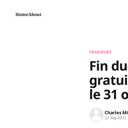
Home
About
TRANSPORT
Fin d
gratui
le 31 
Charles M
22 Sep 2022