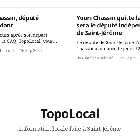
hassin, député
Youri Chassin quitte l
dant
sera le député indépe
de Saint-Jérôme
ours après son départ
 la CAQ, TopoLocal vous
Le député de Saint-Jérôme Y
ne conversation avec Youri
Chassin a annoncé le jeudi 1
Michaud
16 Sep 2024
ous avons causé de sa
septembre qu'il quitte le cau
By Charles Michaud
12 Sep 202
 songeait-il depuis
Coalition Avenir Québec de F
 Sera-t-il candidat
Legault parce qu'il est déçu 
t dans 2 ans? Joindrait-il un
gouvernement de la CAQ, sur
i, par exemple les
son incapacité, qu'il juge chr
urs d’Éric Duhaime? Que lui
offrir des
TopoLocal
Information locale faite à Saint-Jérôme