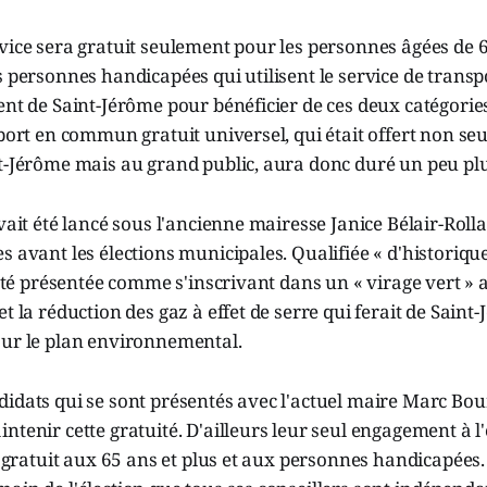
vice sera gratuit seulement pour les personnes âgées de 6
s personnes handicapées qui utilisent le service de transpo
ent de Saint-Jérôme pour bénéficier de ces deux catégorie
port en commun gratuit universel, qui était offert non s
t-Jérôme mais au grand public, aura donc duré un peu plu
avait été lancé sous l'ancienne mairesse Janice Bélair-Rol
 avant les élections municipales. Qualifiée « d'historique 
t été présentée comme s'inscrivant dans un « virage vert » 
et la réduction des gaz à effet de serre qui ferait de Saint
sur le plan environnemental.
idats qui se sont présentés avec l'actuel maire Marc Bour
ntenir cette gratuité. D'ailleurs leur seul engagement à l
ce gratuit aux 65 ans et plus et aux personnes handicapées.