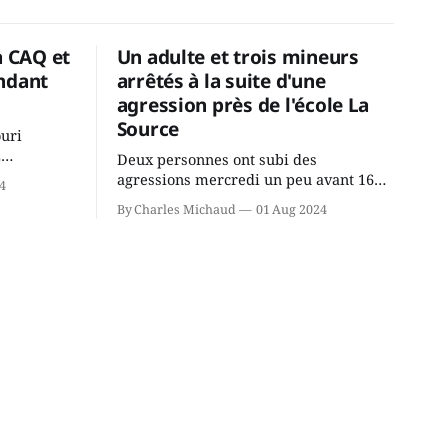
a CAQ et
Un adulte et trois mineurs
ndant
arrêtés à la suite d'une
agression près de l'école La
Source
ouri
2
Deux personnes ont subi des
cus de la
agressions mercredi un peu avant 16h
4
rançois
à proximité de l'école primaire La
By Charles Michaud
01 Aug 2024
du
Source dans le secteur Bellefeuille de
tout de
Saint-Jérôme. L'une de deux victimes
onique, à
aurait été écrasée sous un véhicule et
aspergée de poivre de cayenne alors
que la seconde, non