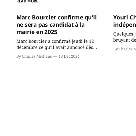
READ MORE
Marc Bourcier confirme qu'il
Youri C
ne sera pas candidat à la
indépen
mairie en 2025
Quelques j
bruyant de
Marc Bourcier a confirmé jeudi le 12
présente u
décembre ce qu’il avait annoncé dès
By Charles 
Chassin. N
2021: il ne sollicitera pas de deuxième
By Charles Michaud
13 Dec 2024
décision. Y
mandat à titre de maire de Saint-
longtemps?
Jérôme. Bourcier en a fait l’annonce en
indépendan
s’adressant aux employés de la ville,
autre part
rassemblés en soirée pour leur
conservate
traditionnel souper