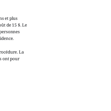
ns et plus
ût de 15 $. Le
 personnes
idence.
procédure. La
s ont pour