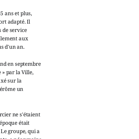
5 ans et plus,
rt adapté. Il
s de service
eulement aux
s d'un an.
land en septembre
» par la Ville,
axé sur la
-Jérôme un
cier ne s'étaient
'époque était
 Le groupe, qui a