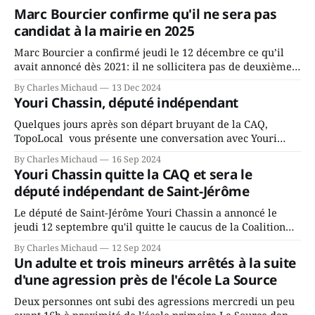
Marc Bourcier confirme qu'il ne sera pas
candidat à la mairie en 2025
Marc Bourcier a confirmé jeudi le 12 décembre ce qu’il
avait annoncé dès 2021: il ne sollicitera pas de deuxième
mandat à titre de maire de Saint-Jérôme. Bourcier en a
By Charles Michaud
13 Dec 2024
fait l’annonce en s’adressant aux employés de la ville,
Youri Chassin, député indépendant
rassemblés en soirée pour leur traditionnel souper
Quelques jours après son départ bruyant de la CAQ,
TopoLocal vous présente une conversation avec Youri
Chassin. Nous avons causé de sa décision. Y songeait-il
By Charles Michaud
16 Sep 2024
depuis longtemps? Sera-t-il candidat indépendant dans 2
Youri Chassin quitte la CAQ et sera le
ans? Joindrait-il un autre parti, par exemple les
député indépendant de Saint-Jérôme
conservateurs d’Éric Duhaime? Que lui
Le député de Saint-Jérôme Youri Chassin a annoncé le
jeudi 12 septembre qu'il quitte le caucus de la Coalition
Avenir Québec de François Legault parce qu'il est déçu du
By Charles Michaud
12 Sep 2024
gouvernement de la CAQ, surtout de son incapacité, qu'il
Un adulte et trois mineurs arrêtés à la suite
juge chronique, à offrir des
d'une agression près de l'école La Source
Deux personnes ont subi des agressions mercredi un peu
avant 16h à proximité de l'école primaire La Source dans