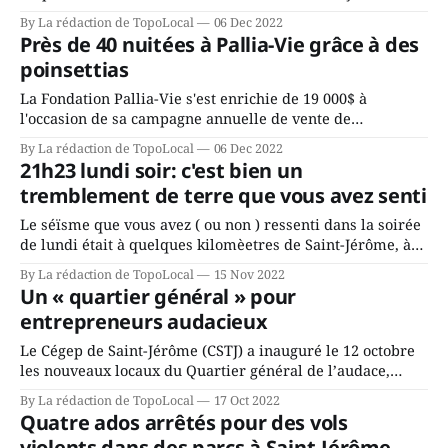
demande d’assistance aux ambulanciers sur le chemin
By La rédaction de TopoLocal
06 Dec 2022
Daoust, à Ste-Agathe-des-Monts. L’agent Guillaume Pilote
Près de 40 nuitées à Pallia-Vie grâce à des
est arrivé rapidement sur place et a constaté qu'
poinsettias
La Fondation Pallia-Vie s'est enrichie de 19 000$ à
l'occasion de sa campagne annuelle de vente de
poinsettieas, une somme qui sera entièrement consacrée
By La rédaction de TopoLocal
06 Dec 2022
à accompagner les personnes atteintes, leurs proches
21h23 lundi soir: c'est bien un
ainsi que les personnes endeuillées qui font appel à ses
tremblement de terre que vous avez senti
services. À titre d&
Le séïsme que vous avez ( ou non ) ressenti dans la soirée
de lundi était à quelques kilomèetres de Saint-Jérôme, à
Macouche, non loin de l'intersection des autoroutes 25 et
By La rédaction de TopoLocal
15 Nov 2022
640. Il s'est produit à 10 kilomètres sous la surface de la
Un « quartier général » pour
terre et avait une
entrepreneurs audacieux
Le Cégep de Saint-Jérôme (CSTJ) a inauguré le 12 octobre
les nouveaux locaux du Quartier général de l’audace,
(QGDA) situés sur la rue De Villemeure au centre-ville. Ce
By La rédaction de TopoLocal
17 Oct 2022
laboratoire d’entrepreneurs accueillera des étudiants
Quatre ados arrêtés pour des vols
désireux de mener à bien leur projet entrepreneurial, et
violents dans des parcs à Saint-Jérôme