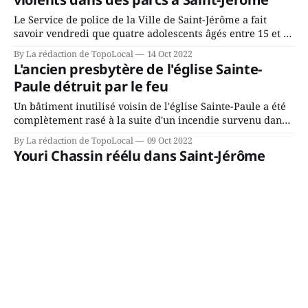
aussi des entrepreneurs qui
Le Service de police de la Ville de Saint-Jérôme a fait
savoir vendredi que quatre adolescents âgés entre 15 et 17
ans ont été arrêtés jeudi, en début d'après-midi. Ce groupe
By La rédaction de TopoLocal
14 Oct 2022
de jeunes serait à l'origine d'une série de vols d'
L'ancien presbytère de l'église Sainte-
Paule détruit par le feu
Un bâtiment inutilisé voisin de l'église Sainte-Paule a été
complètement rasé à la suite d'un incendie survenu dans
la nuit du samedi au dimanche 9 octobre. L'édifice abritait
By La rédaction de TopoLocal
09 Oct 2022
jadis le presbytère de la paroisse Sainte-Paule, mais a été
Youri Chassin réélu dans Saint-Jérôme
utilisé au fil des
Youri Chassin a obtenu lundi soir un second mandat à titre
de député de Saint-Jérôme. Il a récolté tout près de 50%
des voix dans la circonscription, avec 20 452 voix. C'est
By La rédaction de TopoLocal
03 Oct 2022
une majorité de 12 725 voix par rapport à la candidate du
Un documentaire à voir sur les 75 ans de
Parti québécois Sandrine
Canots Nor-West à Prévost
Canots Nor-West de Prévost fabrique des canots d'une
qualité remarquable depuis 75 ans. L'entreprise est sous
la gouverne de la famille Gariépy depuis trois
By La rédaction de TopoLocal
29 Sep 2022
générations. Encore aujourd'hui, un petit groupe