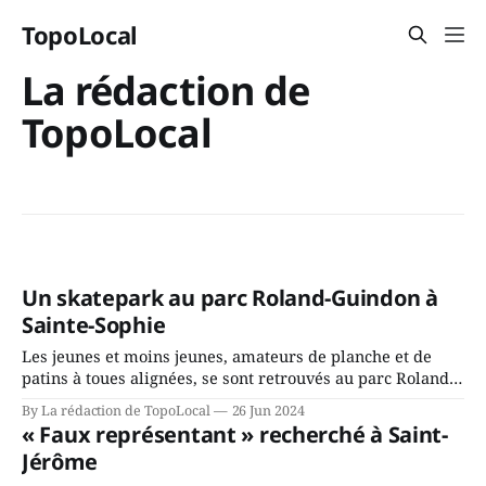
TopoLocal
La rédaction de
TopoLocal
Un skatepark au parc Roland-Guindon à
Sainte-Sophie
Les jeunes et moins jeunes, amateurs de planche et de
patins à toues alignées, se sont retrouvés au parc Roland-
Guindon le samedi 22 juin pour l'inauguration du nouveau
By La rédaction de TopoLocal
26 Jun 2024
Skatepark le samedi 22 juin, de 12 h à 16 h. Le
« Faux représentant » recherché à Saint-
photographe Charles Gauthier partage avec les lecteurs
Jérôme