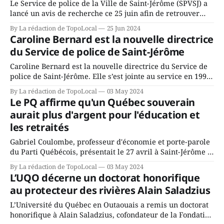
Le Service de police de la Ville de Saint-Jérôme (SPVSJ) a
lancé un avis de recherche ce 25 juin afin de retrouver
une personne qui a utilisé la technique du faux
By La rédaction de TopoLocal
25 Jun 2024
représentant pour dérober plusieurs milliers de dollars à
Caroline Bernard est la nouvelle directrice
une résidante de Saint-Jérôme en décembre dernier. La
du Service de police de Saint-Jérôme
personne
Caroline Bernard est la nouvelle directrice du Service de
police de Saint-Jérôme. Elle s’est jointe au service en 1993,
d’abord comme patrouilleuse, puis comme enquêteuse.
By La rédaction de TopoLocal
03 May 2024
Depuis 2014, elle occupait le poste de directrice adjointe.
Le PQ affirme qu'un Québec souverain
Titulaire d’un certificat en gestion policière de
aurait plus d'argent pour l'éducation et
l’Université du Québec à
les retraités
Gabriel Coulombe, professeur d'économie et porte-parole
du Parti Québécois, présentait le 27 avril à Saint-Jérôme la
version courante du Budget de l'an 1 du PQ. Une
By La rédaction de TopoLocal
03 May 2024
soixantaine de personnes y ont assisté. Le président du PQ
L’UQO décerne un doctorat honorifique
Saint-Jérôme, Philip Lapalme, a fait écho au
au protecteur des rivières Alain Saladzius
L’Université du Québec en Outaouais a remis un doctorat
honorifique à Alain Saladzius, cofondateur de la Fondation