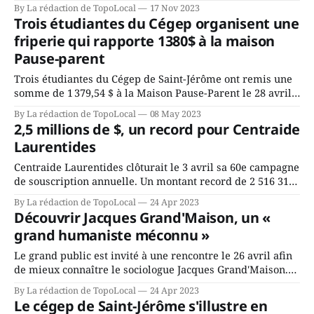
Rivières, lors de la cérémonie de la collation des grades,
By La rédaction de TopoLocal
17 Nov 2023
le 12 octobre 2023, au Quartier 50+ à Saint-Jérôme. Alain
Trois étudiantes du Cégep organisent une
Saladzius a voué sa carrière à la protection de l'
friperie qui rapporte 1380$ à la maison
Pause-parent
Trois étudiantes du Cégep de Saint-Jérôme ont remis une
somme de 1 379,54 $ à la Maison Pause-Parent le 28 avril
dernier. Le don versé par Noémie Metras, Ève Charron et
By La rédaction de TopoLocal
08 May 2023
Florence Dupuis, provient des surplus d'une friperie
2,5 millions de $, un record pour Centraide
organisée pour les étudiants et le personnel du
Laurentides
Centraide Laurentides clôturait le 3 avril sa 60e campagne
de souscription annuelle. Un montant record de 2 516 310
$ a été annoncé lors d'une réception à laquelle assistaient
By La rédaction de TopoLocal
24 Apr 2023
plus de 90 personnes, bénévoles, dirigeants et membres
Découvrir Jacques Grand'Maison, un «
de l'équipe permnanente de l'organisme. Grâce à ces
grand humaniste méconnu »
Le grand public est invité à une rencontre le 26 avril afin
de mieux connaître le sociologue Jacques Grand'Maison.
L'événement débute à 16 heures, à la salle Laviolette, au
By La rédaction de TopoLocal
24 Apr 2023
685 de la rue Laviolette. L'entrée est gratuite. La rencontre
Le cégep de Saint-Jérôme s'illustre en
est une initiative de plusieurs