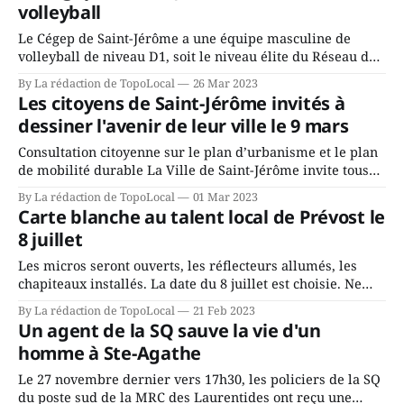
volleyball
Le Cégep de Saint-Jérôme a une équipe masculine de
volleyball de niveau D1, soit le niveau élite du Réseau du
sport étudiant du Québec (RSEQ). Comme plusieurs des
By La rédaction de TopoLocal
26 Mar 2023
équipes qui représentent le cégep, l'équipe de volleyball
Les citoyens de Saint-Jérôme invités à
se nomme les Cheminots. L'équipe a connu une excellente
dessiner l'avenir de leur ville le 9 mars
Consultation citoyenne sur le plan d’urbanisme et le plan
de mobilité durable La Ville de Saint-Jérôme invite tous
ses citoyens à une jouurnée de consultation citoyenne
By La rédaction de TopoLocal
01 Mar 2023
portant sur la révision de son plan d’urbanisme et
Carte blanche au talent local de Prévost le
l’élaboration du plan de mobilité durable. L’événement
8 juillet
aura lieu le
Les micros seront ouverts, les réflecteurs allumés, les
chapiteaux installés. La date du 8 juillet est choisie. Ne
reste qu'à trouver le talent local pour animer le tout
By La rédaction de TopoLocal
21 Feb 2023
premier festival Carte blanche de Prévost. Carte blanche
Un agent de la SQ sauve la vie d'un
sera gratuit pour le public et destiné à tous les citoyens de
homme à Ste-Agathe
Le 27 novembre dernier vers 17h30, les policiers de la SQ
du poste sud de la MRC des Laurentides ont reçu une