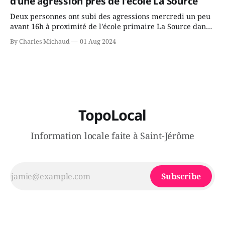
d'une agression près de l'école La Source
Deux personnes ont subi des agressions mercredi un peu
avant 16h à proximité de l'école primaire La Source dans
le secteur Bellefeuille de Saint-Jérôme. L'une de deux
By Charles Michaud
01 Aug 2024
victimes aurait été écrasée sous un véhicule et aspergée
de poivre de cayenne alors que la seconde, non
TopoLocal
Information locale faite à Saint-Jérôme
Subscribe