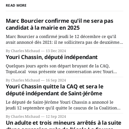
READ MORE
Marc Bourcier confirme qu'il ne sera pas
candidat à la mairie en 2025
Marc Bourcier a confirmé jeudi le 12 décembre ce qu’il
avait annoncé dès 2021: il ne sollicitera pas de deuxième
mandat à titre de maire de Saint-Jérôme. Bourcier en a
By Charles Michaud
13 Dec 2024
fait l’annonce en s’adressant aux employés de la ville,
Youri Chassin, député indépendant
rassemblés en soirée pour leur traditionnel souper
Quelques jours après son départ bruyant de la CAQ,
TopoLocal vous présente une conversation avec Youri
Chassin. Nous avons causé de sa décision. Y songeait-il
By Charles Michaud
16 Sep 2024
depuis longtemps? Sera-t-il candidat indépendant dans 2
Youri Chassin quitte la CAQ et sera le
ans? Joindrait-il un autre parti, par exemple les
député indépendant de Saint-Jérôme
conservateurs d’Éric Duhaime? Que lui
Le député de Saint-Jérôme Youri Chassin a annoncé le
jeudi 12 septembre qu'il quitte le caucus de la Coalition
Avenir Québec de François Legault parce qu'il est déçu du
By Charles Michaud
12 Sep 2024
gouvernement de la CAQ, surtout de son incapacité, qu'il
Un adulte et trois mineurs arrêtés à la suite
juge chronique, à offrir des