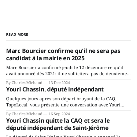
READ MORE
Marc Bourcier confirme qu'il ne sera pas
candidat à la mairie en 2025
Marc Bourcier a confirmé jeudi le 12 décembre ce qu’il
avait annoncé dès 2021: il ne sollicitera pas de deuxième
mandat à titre de maire de Saint-Jérôme. Bourcier en a
By Charles Michaud
13 Dec 2024
fait l’annonce en s’adressant aux employés de la ville,
Youri Chassin, député indépendant
rassemblés en soirée pour leur traditionnel souper
Quelques jours après son départ bruyant de la CAQ,
TopoLocal vous présente une conversation avec Youri
Chassin. Nous avons causé de sa décision. Y songeait-il
By Charles Michaud
16 Sep 2024
depuis longtemps? Sera-t-il candidat indépendant dans 2
Youri Chassin quitte la CAQ et sera le
ans? Joindrait-il un autre parti, par exemple les
député indépendant de Saint-Jérôme
conservateurs d’Éric Duhaime? Que lui