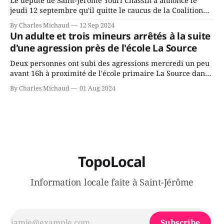
Le député de Saint-Jérôme Youri Chassin a annoncé le
jeudi 12 septembre qu'il quitte le caucus de la Coalition
Avenir Québec de François Legault parce qu'il est déçu du
By Charles Michaud
12 Sep 2024
gouvernement de la CAQ, surtout de son incapacité, qu'il
Un adulte et trois mineurs arrêtés à la suite
juge chronique, à offrir des
d'une agression près de l'école La Source
Deux personnes ont subi des agressions mercredi un peu
avant 16h à proximité de l'école primaire La Source dans
le secteur Bellefeuille de Saint-Jérôme. L'une de deux
By Charles Michaud
01 Aug 2024
victimes aurait été écrasée sous un véhicule et aspergée
de poivre de cayenne alors que la seconde, non
TopoLocal
Information locale faite à Saint-Jérôme
Subscribe