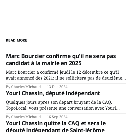
READ MORE
Marc Bourcier confirme qu'il ne sera pas
candidat à la mairie en 2025
Marc Bourcier a confirmé jeudi le 12 décembre ce qu’il
avait annoncé dès 2021: il ne sollicitera pas de deuxième
mandat à titre de maire de Saint-Jérôme. Bourcier en a
By Charles Michaud
13 Dec 2024
fait l’annonce en s’adressant aux employés de la ville,
Youri Chassin, député indépendant
rassemblés en soirée pour leur traditionnel souper
Quelques jours après son départ bruyant de la CAQ,
TopoLocal vous présente une conversation avec Youri
Chassin. Nous avons causé de sa décision. Y songeait-il
By Charles Michaud
16 Sep 2024
depuis longtemps? Sera-t-il candidat indépendant dans 2
Youri Chassin quitte la CAQ et sera le
ans? Joindrait-il un autre parti, par exemple les
député indépendant de Saint-Jérôme
conservateurs d’Éric Duhaime? Que lui