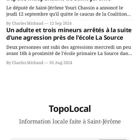
Le député de Saint-Jérôme Youri Chassin a annoncé le
jeudi 12 septembre qu'il quitte le caucus de la Coalition
Avenir Québec de François Legault parce qu'il est déçu du
By Charles Michaud
12 Sep 2024
gouvernement de la CAQ, surtout de son incapacité, qu'il
Un adulte et trois mineurs arrêtés à la suite
juge chronique, à offrir des
d'une agression près de l'école La Source
Deux personnes ont subi des agressions mercredi un peu
avant 16h à proximité de l'école primaire La Source dans
le secteur Bellefeuille de Saint-Jérôme. L'une de deux
By Charles Michaud
01 Aug 2024
victimes aurait été écrasée sous un véhicule et aspergée
de poivre de cayenne alors que la seconde, non
TopoLocal
Information locale faite à Saint-Jérôme