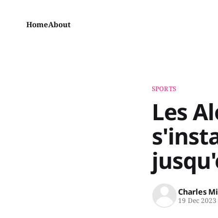
Home
About
SPORTS
Les A
s'inst
jusqu
Charles M
19 Dec 2023