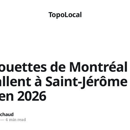
TopoLocal
louettes de Montréal
allent à Saint-Jérôme
'en 2026
ichaud
—
4 min read