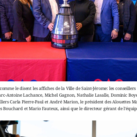
comme le disent les affiches de la Ville de Saint-Jérome: les conseiller
c-Antoine Lachance, Michel Gagnon, Nathalie Lasalle, Dominic Boye
eillers Carla Pierre-Paul et André Marion, le président des Alouettes 
es Bouchard et Mario Fauteux, ainsi que le directeur gérant de l'équi