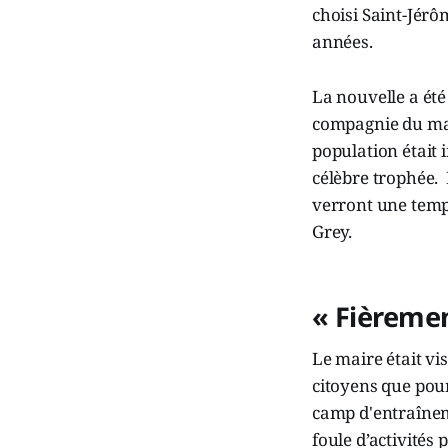
choisi Saint-Jér
années.
La nouvelle a été
compagnie du mai
population était i
célèbre trophée. 
verront une tempêt
Grey.
« Fièremen
Le maire était vi
citoyens que pour
camp d'entraîneme
foule d’activités