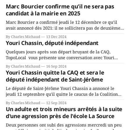
Marc Bourcier confirme qu'il ne sera pas
candidat à la mairie en 2025
Marc Bourcier a confirmé jeudi le 12 décembre ce qu’il
avait annoncé dès 2021: il ne sollicitera pas de deuxième
mandat à titre de maire de Saint-Jérôme. Bourcier en a
By Charles Michaud
13 Dec 2024
fait l’annonce en s’adressant aux employés de la ville,
Youri Chassin, député indépendant
rassemblés en soirée pour leur traditionnel souper
Quelques jours après son départ bruyant de la CAQ,
TopoLocal vous présente une conversation avec Youri
Chassin. Nous avons causé de sa décision. Y songeait-il
By Charles Michaud
16 Sep 2024
depuis longtemps? Sera-t-il candidat indépendant dans 2
Youri Chassin quitte la CAQ et sera le
ans? Joindrait-il un autre parti, par exemple les
député indépendant de Saint-Jérôme
conservateurs d’Éric Duhaime? Que lui
Le député de Saint-Jérôme Youri Chassin a annoncé le
jeudi 12 septembre qu'il quitte le caucus de la Coalition
Avenir Québec de François Legault parce qu'il est déçu du
By Charles Michaud
12 Sep 2024
gouvernement de la CAQ, surtout de son incapacité, qu'il
Un adulte et trois mineurs arrêtés à la suite
juge chronique, à offrir des
d'une agression près de l'école La Source
Deux personnes ont subi des agressions mercredi un peu