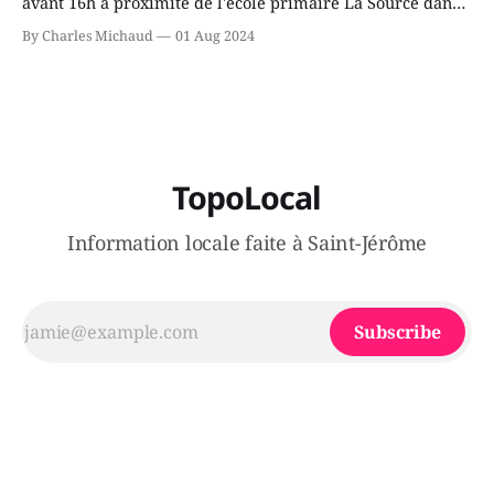
avant 16h à proximité de l'école primaire La Source dans
le secteur Bellefeuille de Saint-Jérôme. L'une de deux
By Charles Michaud
01 Aug 2024
victimes aurait été écrasée sous un véhicule et aspergée
de poivre de cayenne alors que la seconde, non
TopoLocal
Information locale faite à Saint-Jérôme
Subscribe