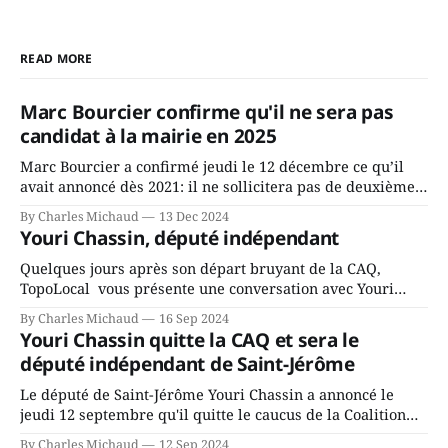
READ MORE
Marc Bourcier confirme qu'il ne sera pas
candidat à la mairie en 2025
Marc Bourcier a confirmé jeudi le 12 décembre ce qu’il
avait annoncé dès 2021: il ne sollicitera pas de deuxième
mandat à titre de maire de Saint-Jérôme. Bourcier en a
By Charles Michaud
13 Dec 2024
fait l’annonce en s’adressant aux employés de la ville,
Youri Chassin, député indépendant
rassemblés en soirée pour leur traditionnel souper
Quelques jours après son départ bruyant de la CAQ,
TopoLocal vous présente une conversation avec Youri
Chassin. Nous avons causé de sa décision. Y songeait-il
By Charles Michaud
16 Sep 2024
depuis longtemps? Sera-t-il candidat indépendant dans 2
Youri Chassin quitte la CAQ et sera le
ans? Joindrait-il un autre parti, par exemple les
député indépendant de Saint-Jérôme
conservateurs d’Éric Duhaime? Que lui
Le député de Saint-Jérôme Youri Chassin a annoncé le
jeudi 12 septembre qu'il quitte le caucus de la Coalition
Avenir Québec de François Legault parce qu'il est déçu du
By Charles Michaud
12 Sep 2024