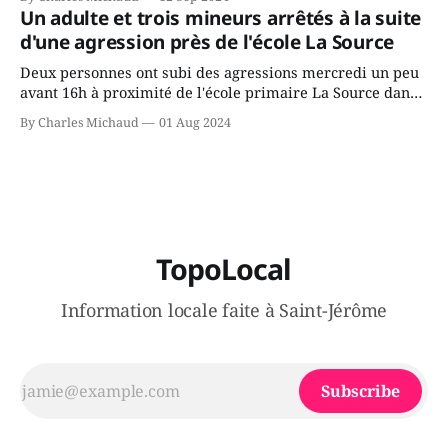
gouvernement de la CAQ, surtout de son incapacité, qu'il
Un adulte et trois mineurs arrêtés à la suite
juge chronique, à offrir des
d'une agression près de l'école La Source
Deux personnes ont subi des agressions mercredi un peu
avant 16h à proximité de l'école primaire La Source dans
le secteur Bellefeuille de Saint-Jérôme. L'une de deux
By Charles Michaud
01 Aug 2024
victimes aurait été écrasée sous un véhicule et aspergée
de poivre de cayenne alors que la seconde, non
TopoLocal
Information locale faite à Saint-Jérôme
Subscribe