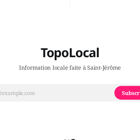
 Sera-t-il candidat
Legault parce qu'il est déçu 
t dans 2 ans? Joindrait-il un
gouvernement de la CAQ, sur
i, par exemple les
son incapacité, qu'il juge chr
urs d’Éric Duhaime? Que lui
offrir des
TopoLocal
Information locale faite à Saint-Jérôme
Subscr