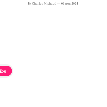
à proximité de l'école primaire La
By Charles Michaud
01 Aug 2024
du
Source dans le secteur Bellefeuille de
tout de
Saint-Jérôme. L'une de deux victimes
onique, à
aurait été écrasée sous un véhicule et
aspergée de poivre de cayenne alors
que la seconde, non
ibe