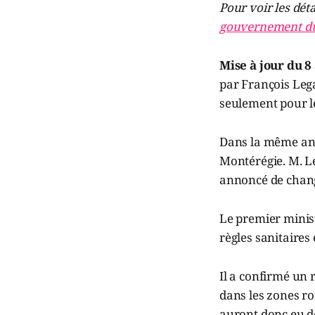
Pour voir les dét
gouvernement d
Mise à jour du 8 
par François Lega
seulement pour le
Dans la même anno
Montérégie. M. Le
annoncé de change
Le premier minist
règles sanitaires
Il a confirmé un 
dans les zones rou
auront donc eu d