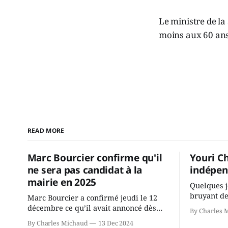
Le ministre de la
moins aux 60 ans 
READ MORE
Marc Bourcier confirme qu'il
Youri C
ne sera pas candidat à la
indépen
mairie en 2025
Quelques j
bruyant de
Marc Bourcier a confirmé jeudi le 12
présente u
décembre ce qu’il avait annoncé dès
By Charles 
Chassin. N
2021: il ne sollicitera pas de deuxième
By Charles Michaud
13 Dec 2024
décision. Y
mandat à titre de maire de Saint-