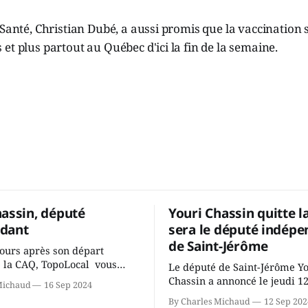
 Santé, Christian Dubé, a aussi promis que la vaccination 
et plus partout au Québec d'ici la fin de la semaine.
hassin, député
Youri Chassin quitte l
dant
sera le député indépe
de Saint-Jérôme
ours après son départ
 la CAQ, TopoLocal vous
Le député de Saint-Jérôme Y
ne conversation avec Youri
Chassin a annoncé le jeudi 1
Michaud
16 Sep 2024
ous avons causé de sa
septembre qu'il quitte le cau
By Charles Michaud
12 Sep 202
 songeait-il depuis
Coalition Avenir Québec de F