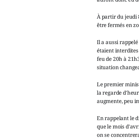
À partir du jeudi
être fermés en zo
Il a aussi rappel
étaient interdite
feu de 20h à 21h3
situation changea
Le premier minist
la regarde d'heur
augmente, peu imp
En rappelant le d
que le mois d'avri
on se concentrera