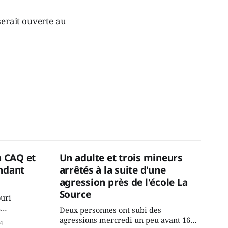
serait ouverte au
a CAQ et
Un adulte et trois mineurs
ndant
arrêtés à la suite d'une
agression près de l'école La
Source
ouri
2
Deux personnes ont subi des
cus de la
agressions mercredi un peu avant 16h
4
rançois