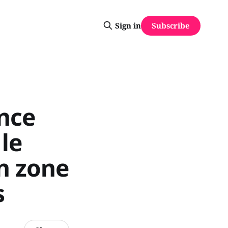
Subscribe
Sign in
ance
 le
n zone
s