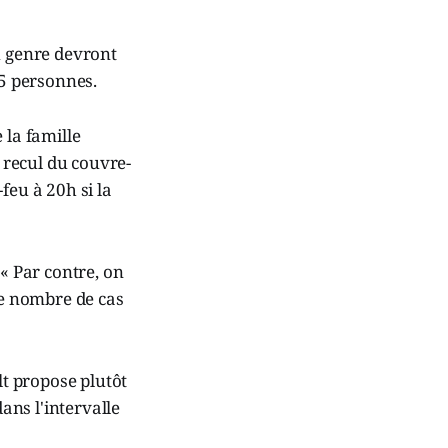
u genre devront
25 personnes.
 la famille
e recul du couvre-
feu à 20h si la
 « Par contre, on
le nombre de cas
lt propose plutôt
dans l'intervalle