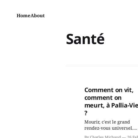
Home
About
Santé
Comment on vit,
comment on
meurt, à Pallia-Vi
?
Mourir, c'est le grand
rendez-vous universel.
C'est le destin de tous les
By Charles Michaud
26 Fe