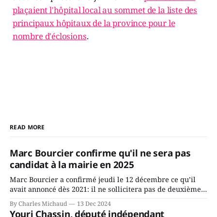
plaçaient l'hôpital local au sommet de la liste des
principaux hôpitaux de la province pour le
nombre d'éclosions
.
READ MORE
Marc Bourcier confirme qu'il ne sera pas
candidat à la mairie en 2025
Marc Bourcier a confirmé jeudi le 12 décembre ce qu’il
avait annoncé dès 2021: il ne sollicitera pas de deuxième
mandat à titre de maire de Saint-Jérôme. Bourcier en a
By Charles Michaud
13 Dec 2024
fait l’annonce en s’adressant aux employés de la ville,
Youri Chassin, député indépendant