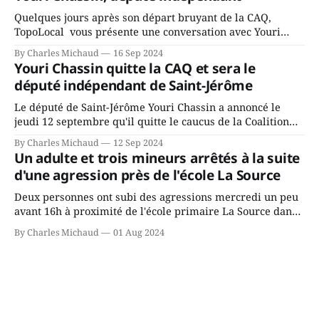
rassemblés en soirée pour leur traditionnel souper
Quelques jours après son départ bruyant de la CAQ,
TopoLocal vous présente une conversation avec Youri
Chassin. Nous avons causé de sa décision. Y songeait-il
By Charles Michaud
16 Sep 2024
depuis longtemps? Sera-t-il candidat indépendant dans 2
Youri Chassin quitte la CAQ et sera le
ans? Joindrait-il un autre parti, par exemple les
député indépendant de Saint-Jérôme
conservateurs d’Éric Duhaime? Que lui
Le député de Saint-Jérôme Youri Chassin a annoncé le
jeudi 12 septembre qu'il quitte le caucus de la Coalition
Avenir Québec de François Legault parce qu'il est déçu du
By Charles Michaud
12 Sep 2024
gouvernement de la CAQ, surtout de son incapacité, qu'il
Un adulte et trois mineurs arrêtés à la suite
juge chronique, à offrir des
d'une agression près de l'école La Source
Deux personnes ont subi des agressions mercredi un peu
avant 16h à proximité de l'école primaire La Source dans
le secteur Bellefeuille de Saint-Jérôme. L'une de deux
By Charles Michaud
01 Aug 2024
victimes aurait été écrasée sous un véhicule et aspergée
de poivre de cayenne alors que la seconde, non