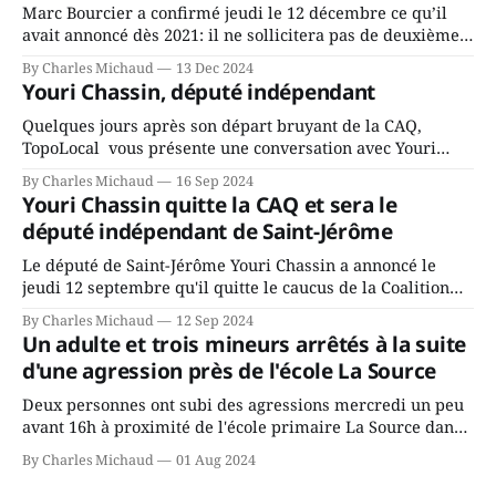
Marc Bourcier a confirmé jeudi le 12 décembre ce qu’il
avait annoncé dès 2021: il ne sollicitera pas de deuxième
mandat à titre de maire de Saint-Jérôme. Bourcier en a
By Charles Michaud
13 Dec 2024
fait l’annonce en s’adressant aux employés de la ville,
Youri Chassin, député indépendant
rassemblés en soirée pour leur traditionnel souper
Quelques jours après son départ bruyant de la CAQ,
TopoLocal vous présente une conversation avec Youri
Chassin. Nous avons causé de sa décision. Y songeait-il
By Charles Michaud
16 Sep 2024
depuis longtemps? Sera-t-il candidat indépendant dans 2
Youri Chassin quitte la CAQ et sera le
ans? Joindrait-il un autre parti, par exemple les
député indépendant de Saint-Jérôme
conservateurs d’Éric Duhaime? Que lui
Le député de Saint-Jérôme Youri Chassin a annoncé le
jeudi 12 septembre qu'il quitte le caucus de la Coalition
Avenir Québec de François Legault parce qu'il est déçu du
By Charles Michaud
12 Sep 2024
gouvernement de la CAQ, surtout de son incapacité, qu'il
Un adulte et trois mineurs arrêtés à la suite
juge chronique, à offrir des
d'une agression près de l'école La Source
Deux personnes ont subi des agressions mercredi un peu
avant 16h à proximité de l'école primaire La Source dans
le secteur Bellefeuille de Saint-Jérôme. L'une de deux
By Charles Michaud
01 Aug 2024
victimes aurait été écrasée sous un véhicule et aspergée
de poivre de cayenne alors que la seconde, non