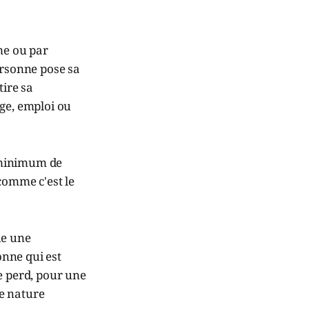
me ou par
ersonne pose sa
tire sa
ge, emploi ou
n minimum de
omme c'est le
tue une
nne qui est
 perd, pour une
de nature