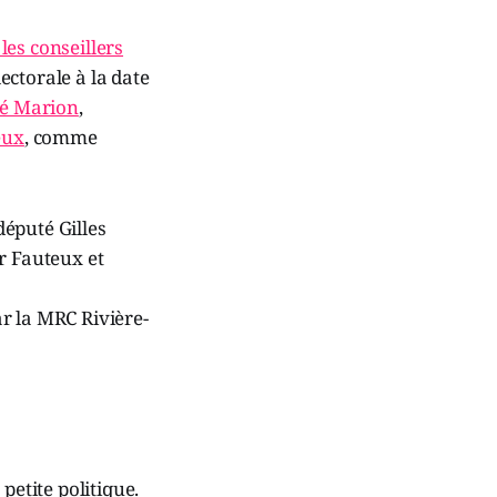
les conseillers
ectorale à la date
é Marion
,
eux
, comme
éputé Gilles
r Fauteux et
r la MRC Rivière-
petite politique.