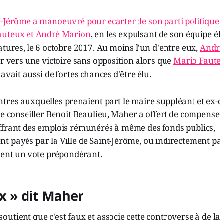
-Jérôme a manoeuvré pour écarter de son parti politique 
auteux et André Marion
, en les expulsant de son équipe él
atures, le 6 octobre 2017. Au moins l'un d'entre eux,
Andr
er vers une victoire sans opposition alors que
Mario Faut
avait aussi de fortes chances d'être élu.
res auxquelles prenaient part le maire suppléant et ex-d
le conseiller Benoit Beaulieu, Maher a offert de compense
ffrant des emplois rémunérés à même des fonds publics,
 payés par la Ville de Saint-Jérôme, ou indirectement pa
ient un vote prépondérant.
ux » dit Maher
utient que c'est faux et associe cette controverse à de la 