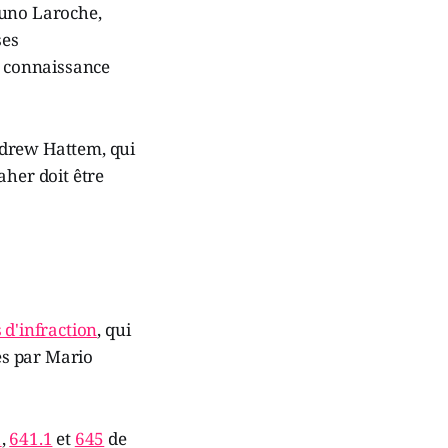
runo Laroche,
ses
e connaissance
ndrew Hattem, qui
aher doit être
 d'infraction
, qui
ées par Mario
1
,
641.1
et
645
de