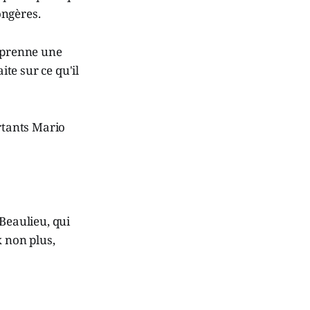
ongères.
» prenne une
ite sur ce qu'il
rtants Mario
Beaulieu, qui
x non plus,