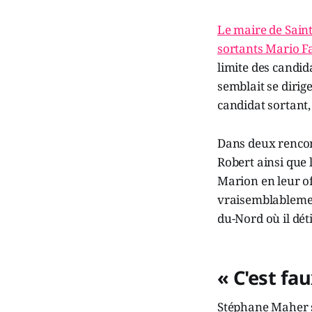
Le maire de Saint
sortants Mario F
limite des candid
semblait se dirig
candidat sortant, 
Dans deux rencont
Robert ainsi que 
Marion en leur o
vraisemblablement
du-Nord où il dét
« C'est fa
Stéphane Maher so