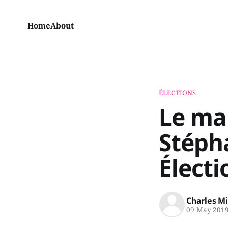
Home
About
ÉLECTIONS
Le ma
Stéph
Élect
Charles M
09 May 201