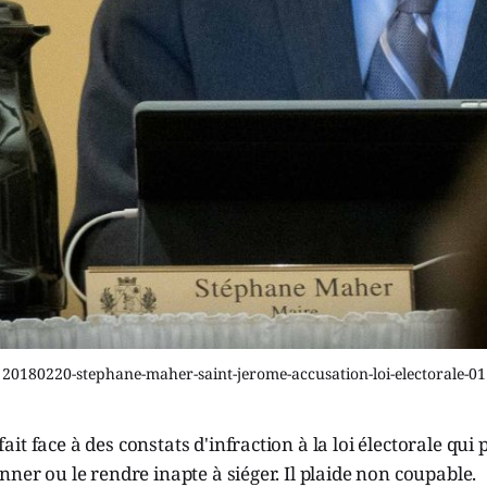
20180220-stephane-maher-saint-jerome-accusation-loi-electorale-01
t face à des constats d'infraction à la loi électorale qui 
nner ou le rendre inapte à siéger. Il plaide non coupable.