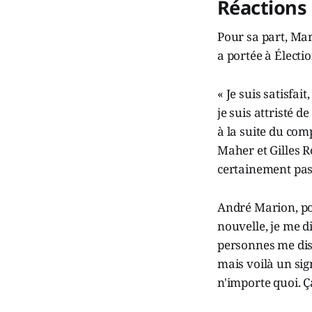
Réactions
Pour sa part, Mar
a portée à Électi
« Je suis satisfai
je suis attristé d
à la suite du co
Maher et Gilles R
certainement pas ê
André Marion, pou
nouvelle, je me d
personnes me di
mais voilà un sig
n'importe quoi. Ç