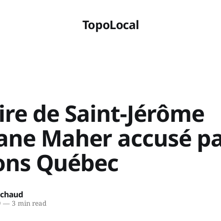
TopoLocal
ire de Saint-Jérôme
ane Maher accusé p
ions Québec
ichaud
9
—
3 min read