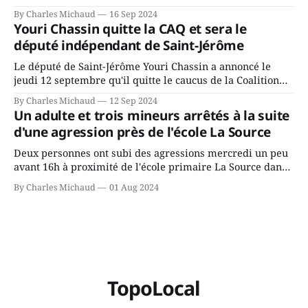
Chassin. Nous avons causé de sa décision. Y songeait-il
By Charles Michaud
16 Sep 2024
depuis longtemps? Sera-t-il candidat indépendant dans 2
Youri Chassin quitte la CAQ et sera le
ans? Joindrait-il un autre parti, par exemple les
député indépendant de Saint-Jérôme
conservateurs d’Éric Duhaime? Que lui
Le député de Saint-Jérôme Youri Chassin a annoncé le
jeudi 12 septembre qu'il quitte le caucus de la Coalition
Avenir Québec de François Legault parce qu'il est déçu du
By Charles Michaud
12 Sep 2024
gouvernement de la CAQ, surtout de son incapacité, qu'il
Un adulte et trois mineurs arrêtés à la suite
juge chronique, à offrir des
d'une agression près de l'école La Source
Deux personnes ont subi des agressions mercredi un peu
avant 16h à proximité de l'école primaire La Source dans
le secteur Bellefeuille de Saint-Jérôme. L'une de deux
By Charles Michaud
01 Aug 2024
victimes aurait été écrasée sous un véhicule et aspergée
de poivre de cayenne alors que la seconde, non
TopoLocal