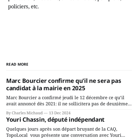
policiers, etc.
READ MORE
Marc Bourcier confirme qu'il ne sera pas
candidat à la mairie en 2025
Marc Bourcier a confirmé jeudi le 12 décembre ce qu’il
avait annoncé dès 2021: il ne sollicitera pas de deuxième
mandat à titre de maire de Saint-Jérôme. Bourcier en a
By Charles Michaud
13 Dec 2024
fait l’annonce en s’adressant aux employés de la ville,
Youri Chassin, député indépendant
rassemblés en soirée pour leur traditionnel souper
Quelques jours après son départ bruyant de la CAQ,
TopoLocal vous présente une conversation avec Youri