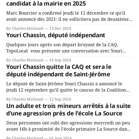
candidat à la mairie en 2025
Marc Bourcier a confirmé jeudi le 12 décembre ce qu’il
avait annoncé dès 2021: il ne sollicitera pas de deuxième
mandat à titre de maire de Saint-Jérôme. Bourcier en a
By Charles Michaud
13 Dec 2024
fait l’annonce en s’adressant aux employés de la ville,
Youri Chassin, député indépendant
rassemblés en soirée pour leur traditionnel souper
Quelques jours après son départ bruyant de la CAQ,
TopoLocal vous présente une conversation avec Youri
Chassin. Nous avons causé de sa décision. Y songeait-il
By Charles Michaud
16 Sep 2024
depuis longtemps? Sera-t-il candidat indépendant dans 2
Youri Chassin quitte la CAQ et sera le
ans? Joindrait-il un autre parti, par exemple les
député indépendant de Saint-Jérôme
conservateurs d’Éric Duhaime? Que lui
Le député de Saint-Jérôme Youri Chassin a annoncé le
jeudi 12 septembre qu'il quitte le caucus de la Coalition
Avenir Québec de François Legault parce qu'il est déçu du
By Charles Michaud
12 Sep 2024
gouvernement de la CAQ, surtout de son incapacité, qu'il
Un adulte et trois mineurs arrêtés à la suite
juge chronique, à offrir des
d'une agression près de l'école La Source
Deux personnes ont subi des agressions mercredi un peu
avant 16h à proximité de l'école primaire La Source dans
le secteur Bellefeuille de Saint-Jérôme. L'une de deux
By Charles Michaud
01 Aug 2024