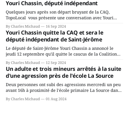
Youri Chassin, député indépendant
rassemblés en soirée pour leur traditionnel souper
Quelques jours après son départ bruyant de la CAQ,
TopoLocal vous présente une conversation avec Youri
Chassin. Nous avons causé de sa décision. Y songeait-il
By Charles Michaud
16 Sep 2024
depuis longtemps? Sera-t-il candidat indépendant dans 2
Youri Chassin quitte la CAQ et sera le
ans? Joindrait-il un autre parti, par exemple les
député indépendant de Saint-Jérôme
conservateurs d’Éric Duhaime? Que lui
Le député de Saint-Jérôme Youri Chassin a annoncé le
jeudi 12 septembre qu'il quitte le caucus de la Coalition
Avenir Québec de François Legault parce qu'il est déçu du
By Charles Michaud
12 Sep 2024
gouvernement de la CAQ, surtout de son incapacité, qu'il
Un adulte et trois mineurs arrêtés à la suite
juge chronique, à offrir des
d'une agression près de l'école La Source
Deux personnes ont subi des agressions mercredi un peu
avant 16h à proximité de l'école primaire La Source dans
le secteur Bellefeuille de Saint-Jérôme. L'une de deux
By Charles Michaud
01 Aug 2024
victimes aurait été écrasée sous un véhicule et aspergée
de poivre de cayenne alors que la seconde, non