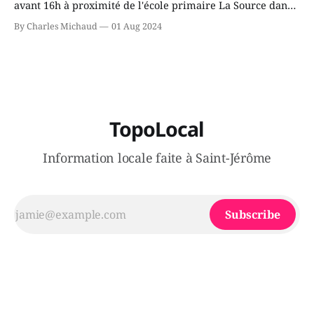
avant 16h à proximité de l'école primaire La Source dans
le secteur Bellefeuille de Saint-Jérôme. L'une de deux
By Charles Michaud
01 Aug 2024
victimes aurait été écrasée sous un véhicule et aspergée
de poivre de cayenne alors que la seconde, non
TopoLocal
Information locale faite à Saint-Jérôme
Subscribe