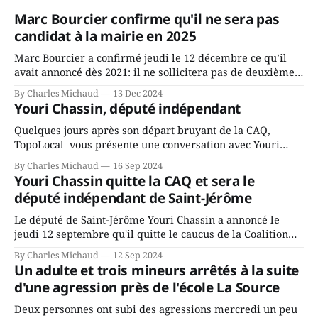
Marc Bourcier confirme qu'il ne sera pas
candidat à la mairie en 2025
Marc Bourcier a confirmé jeudi le 12 décembre ce qu’il
avait annoncé dès 2021: il ne sollicitera pas de deuxième
mandat à titre de maire de Saint-Jérôme. Bourcier en a
By Charles Michaud
13 Dec 2024
fait l’annonce en s’adressant aux employés de la ville,
Youri Chassin, député indépendant
rassemblés en soirée pour leur traditionnel souper
Quelques jours après son départ bruyant de la CAQ,
TopoLocal vous présente une conversation avec Youri
Chassin. Nous avons causé de sa décision. Y songeait-il
By Charles Michaud
16 Sep 2024
depuis longtemps? Sera-t-il candidat indépendant dans 2
Youri Chassin quitte la CAQ et sera le
ans? Joindrait-il un autre parti, par exemple les
député indépendant de Saint-Jérôme
conservateurs d’Éric Duhaime? Que lui
Le député de Saint-Jérôme Youri Chassin a annoncé le
jeudi 12 septembre qu'il quitte le caucus de la Coalition
Avenir Québec de François Legault parce qu'il est déçu du
By Charles Michaud
12 Sep 2024
gouvernement de la CAQ, surtout de son incapacité, qu'il
Un adulte et trois mineurs arrêtés à la suite
juge chronique, à offrir des
d'une agression près de l'école La Source
Deux personnes ont subi des agressions mercredi un peu