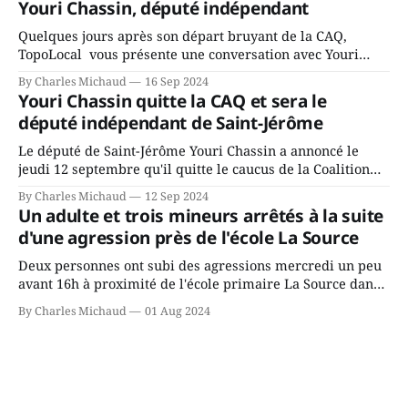
Youri Chassin, député indépendant
rassemblés en soirée pour leur traditionnel souper
Quelques jours après son départ bruyant de la CAQ,
TopoLocal vous présente une conversation avec Youri
Chassin. Nous avons causé de sa décision. Y songeait-il
By Charles Michaud
16 Sep 2024
depuis longtemps? Sera-t-il candidat indépendant dans 2
Youri Chassin quitte la CAQ et sera le
ans? Joindrait-il un autre parti, par exemple les
député indépendant de Saint-Jérôme
conservateurs d’Éric Duhaime? Que lui
Le député de Saint-Jérôme Youri Chassin a annoncé le
jeudi 12 septembre qu'il quitte le caucus de la Coalition
Avenir Québec de François Legault parce qu'il est déçu du
By Charles Michaud
12 Sep 2024
gouvernement de la CAQ, surtout de son incapacité, qu'il
Un adulte et trois mineurs arrêtés à la suite
juge chronique, à offrir des
d'une agression près de l'école La Source
Deux personnes ont subi des agressions mercredi un peu
avant 16h à proximité de l'école primaire La Source dans
le secteur Bellefeuille de Saint-Jérôme. L'une de deux
By Charles Michaud
01 Aug 2024
victimes aurait été écrasée sous un véhicule et aspergée
de poivre de cayenne alors que la seconde, non