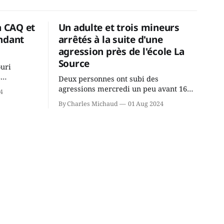
a CAQ et
Un adulte et trois mineurs
ndant
arrêtés à la suite d'une
agression près de l'école La
Source
ouri
2
Deux personnes ont subi des
cus de la
agressions mercredi un peu avant 16h
4
rançois
à proximité de l'école primaire La
By Charles Michaud
01 Aug 2024
du
Source dans le secteur Bellefeuille de
tout de
Saint-Jérôme. L'une de deux victimes
onique, à
aurait été écrasée sous un véhicule et
aspergée de poivre de cayenne alors
que la seconde, non