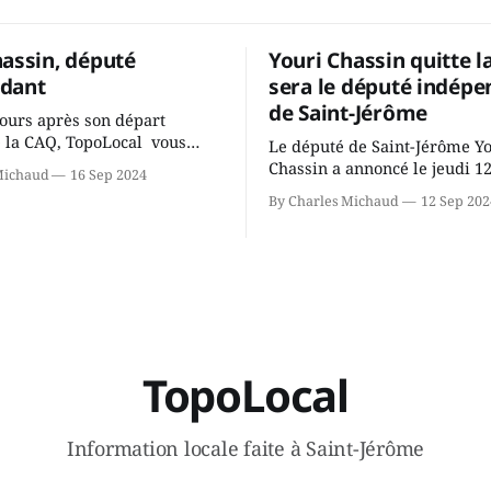
hassin, député
Youri Chassin quitte l
dant
sera le député indépe
de Saint-Jérôme
ours après son départ
 la CAQ, TopoLocal vous
Le député de Saint-Jérôme Y
ne conversation avec Youri
Chassin a annoncé le jeudi 1
Michaud
16 Sep 2024
ous avons causé de sa
septembre qu'il quitte le cau
By Charles Michaud
12 Sep 202
 songeait-il depuis
Coalition Avenir Québec de F
 Sera-t-il candidat
Legault parce qu'il est déçu 
t dans 2 ans? Joindrait-il un
gouvernement de la CAQ, sur
i, par exemple les
son incapacité, qu'il juge chr
urs d’Éric Duhaime? Que lui
offrir des
TopoLocal
Information locale faite à Saint-Jérôme