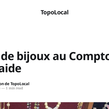
TopoLocal
 de bijoux au Compto
aide
on de TopoLocal
6
—
1 min read