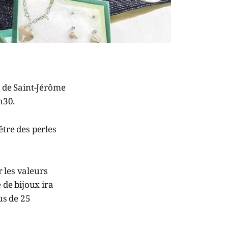
r de Saint-Jérôme
h30.
être des perles
 les valeurs
 de bijoux ira
us de 25