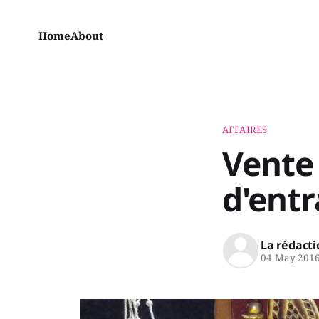
Home
About
AFFAIRES
Vente
d'entr
La rédacti
04 May 201