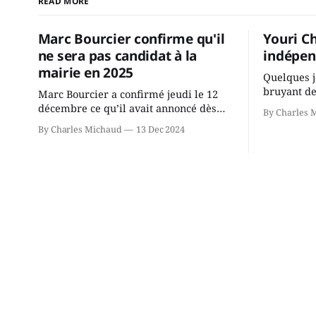
READ MORE
Marc Bourcier confirme qu'il
Youri C
ne sera pas candidat à la
indépen
mairie en 2025
Quelques j
bruyant de
Marc Bourcier a confirmé jeudi le 12
présente u
décembre ce qu’il avait annoncé dès
By Charles 
Chassin. N
2021: il ne sollicitera pas de deuxième
By Charles Michaud
13 Dec 2024
décision. Y
mandat à titre de maire de Saint-
longtemps?
Jérôme. Bourcier en a fait l’annonce en
indépendan
s’adressant aux employés de la ville,
autre part
rassemblés en soirée pour leur
conservate
traditionnel souper