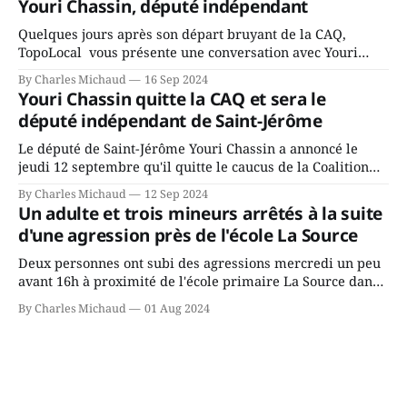
Youri Chassin, député indépendant
rassemblés en soirée pour leur traditionnel souper
Quelques jours après son départ bruyant de la CAQ,
TopoLocal vous présente une conversation avec Youri
Chassin. Nous avons causé de sa décision. Y songeait-il
By Charles Michaud
16 Sep 2024
depuis longtemps? Sera-t-il candidat indépendant dans 2
Youri Chassin quitte la CAQ et sera le
ans? Joindrait-il un autre parti, par exemple les
député indépendant de Saint-Jérôme
conservateurs d’Éric Duhaime? Que lui
Le député de Saint-Jérôme Youri Chassin a annoncé le
jeudi 12 septembre qu'il quitte le caucus de la Coalition
Avenir Québec de François Legault parce qu'il est déçu du
By Charles Michaud
12 Sep 2024
gouvernement de la CAQ, surtout de son incapacité, qu'il
Un adulte et trois mineurs arrêtés à la suite
juge chronique, à offrir des
d'une agression près de l'école La Source
Deux personnes ont subi des agressions mercredi un peu
avant 16h à proximité de l'école primaire La Source dans
le secteur Bellefeuille de Saint-Jérôme. L'une de deux
By Charles Michaud
01 Aug 2024
victimes aurait été écrasée sous un véhicule et aspergée
de poivre de cayenne alors que la seconde, non