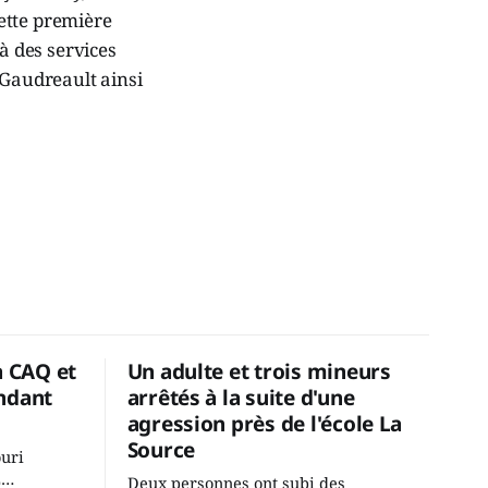
Cette première
à des services
t Gaudreault ainsi
a CAQ et
Un adulte et trois mineurs
ndant
arrêtés à la suite d'une
agression près de l'école La
Source
ouri
2
Deux personnes ont subi des