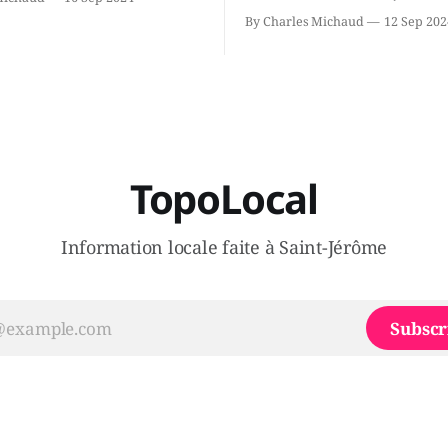
ous avons causé de sa
septembre qu'il quitte le cau
By Charles Michaud
12 Sep 202
 songeait-il depuis
Coalition Avenir Québec de F
 Sera-t-il candidat
Legault parce qu'il est déçu 
t dans 2 ans? Joindrait-il un
gouvernement de la CAQ, sur
i, par exemple les
son incapacité, qu'il juge chr
urs d’Éric Duhaime? Que lui
offrir des
TopoLocal
Information locale faite à Saint-Jérôme
Subscr