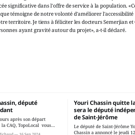
ée significative dans l'offre de service à la population. «
ique témoigne de notre volonté d'améliorer l'accessibilité 
tre territoire. Je tiens à féliciter les docteurs Semerjian e
rsonnes ayant gravité autour du projet», a-t-il déclaré.
hassin, député
Youri Chassin quitte l
dant
sera le député indépe
de Saint-Jérôme
ours après son départ
 la CAQ, TopoLocal vous
Le député de Saint-Jérôme Y
ne conversation avec Youri
Chassin a annoncé le jeudi 1
Michaud
16 Sep 2024