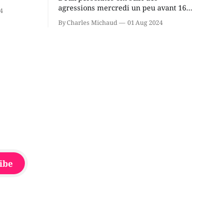
cus de la
agressions mercredi un peu avant 16h
4
rançois
à proximité de l'école primaire La
By Charles Michaud
01 Aug 2024
du
Source dans le secteur Bellefeuille de
tout de
Saint-Jérôme. L'une de deux victimes
onique, à
aurait été écrasée sous un véhicule et
aspergée de poivre de cayenne alors
que la seconde, non
ibe