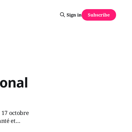
Subscribe
Sign in
ional
e 17 octobre
anté et…