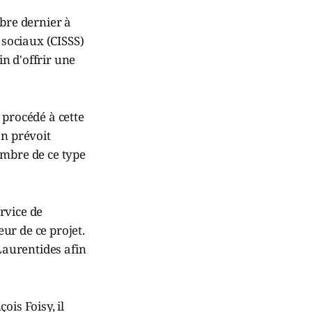
obre dernier à
 sociaux (CISSS)
in d'offrir une
 procédé à cette
an prévoit
ombre de ce type
rvice de
eur de ce projet.
 Laurentides afin
is Foisy, il