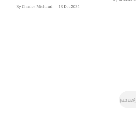
Chassin. N
2021: il ne sollicitera pas de deuxième
By Charles Michaud
13 Dec 2024
décision. Y
mandat à titre de maire de Saint-
longtemps?
Jérôme. Bourcier en a fait l’annonce en
indépendan
s’adressant aux employés de la ville,
autre part
rassemblés en soirée pour leur
conservate
traditionnel souper