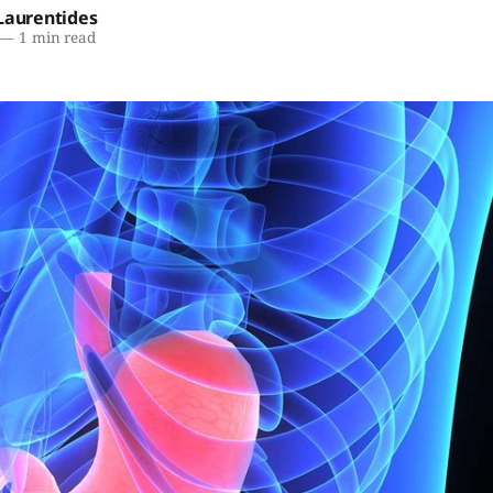
Laurentides
—
1 min read