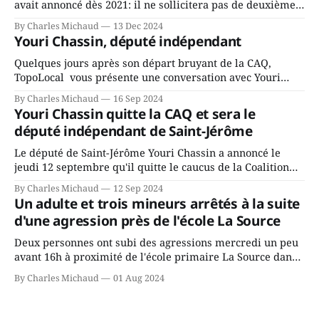
avait annoncé dès 2021: il ne sollicitera pas de deuxième
mandat à titre de maire de Saint-Jérôme. Bourcier en a
By Charles Michaud
13 Dec 2024
fait l’annonce en s’adressant aux employés de la ville,
Youri Chassin, député indépendant
rassemblés en soirée pour leur traditionnel souper
Quelques jours après son départ bruyant de la CAQ,
TopoLocal vous présente une conversation avec Youri
Chassin. Nous avons causé de sa décision. Y songeait-il
By Charles Michaud
16 Sep 2024
depuis longtemps? Sera-t-il candidat indépendant dans 2
Youri Chassin quitte la CAQ et sera le
ans? Joindrait-il un autre parti, par exemple les
député indépendant de Saint-Jérôme
conservateurs d’Éric Duhaime? Que lui
Le député de Saint-Jérôme Youri Chassin a annoncé le
jeudi 12 septembre qu'il quitte le caucus de la Coalition
Avenir Québec de François Legault parce qu'il est déçu du
By Charles Michaud
12 Sep 2024
gouvernement de la CAQ, surtout de son incapacité, qu'il
Un adulte et trois mineurs arrêtés à la suite
juge chronique, à offrir des
d'une agression près de l'école La Source
Deux personnes ont subi des agressions mercredi un peu
avant 16h à proximité de l'école primaire La Source dans
le secteur Bellefeuille de Saint-Jérôme. L'une de deux
By Charles Michaud
01 Aug 2024
victimes aurait été écrasée sous un véhicule et aspergée
de poivre de cayenne alors que la seconde, non