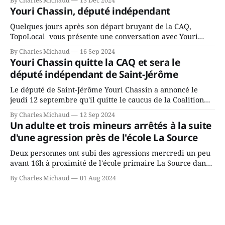
By Charles Michaud
13 Dec 2024
fait l’annonce en s’adressant aux employés de la ville,
Youri Chassin, député indépendant
rassemblés en soirée pour leur traditionnel souper
Quelques jours après son départ bruyant de la CAQ,
TopoLocal vous présente une conversation avec Youri
Chassin. Nous avons causé de sa décision. Y songeait-il
By Charles Michaud
16 Sep 2024
depuis longtemps? Sera-t-il candidat indépendant dans 2
Youri Chassin quitte la CAQ et sera le
ans? Joindrait-il un autre parti, par exemple les
député indépendant de Saint-Jérôme
conservateurs d’Éric Duhaime? Que lui
Le député de Saint-Jérôme Youri Chassin a annoncé le
jeudi 12 septembre qu'il quitte le caucus de la Coalition
Avenir Québec de François Legault parce qu'il est déçu du
By Charles Michaud
12 Sep 2024
gouvernement de la CAQ, surtout de son incapacité, qu'il
Un adulte et trois mineurs arrêtés à la suite
juge chronique, à offrir des
d'une agression près de l'école La Source
Deux personnes ont subi des agressions mercredi un peu
avant 16h à proximité de l'école primaire La Source dans
le secteur Bellefeuille de Saint-Jérôme. L'une de deux
By Charles Michaud
01 Aug 2024
victimes aurait été écrasée sous un véhicule et aspergée
de poivre de cayenne alors que la seconde, non