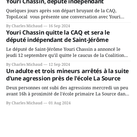
Youri Chassin, député indépendant
rassemblés en soirée pour leur traditionnel souper
Quelques jours après son départ bruyant de la CAQ,
TopoLocal vous présente une conversation avec Youri
Chassin. Nous avons causé de sa décision. Y songeait-il
By Charles Michaud
16 Sep 2024
depuis longtemps? Sera-t-il candidat indépendant dans 2
Youri Chassin quitte la CAQ et sera le
ans? Joindrait-il un autre parti, par exemple les
député indépendant de Saint-Jérôme
conservateurs d’Éric Duhaime? Que lui
Le député de Saint-Jérôme Youri Chassin a annoncé le
jeudi 12 septembre qu'il quitte le caucus de la Coalition
Avenir Québec de François Legault parce qu'il est déçu du
By Charles Michaud
12 Sep 2024
gouvernement de la CAQ, surtout de son incapacité, qu'il
Un adulte et trois mineurs arrêtés à la suite
juge chronique, à offrir des
d'une agression près de l'école La Source
Deux personnes ont subi des agressions mercredi un peu
avant 16h à proximité de l'école primaire La Source dans
le secteur Bellefeuille de Saint-Jérôme. L'une de deux
By Charles Michaud
01 Aug 2024
victimes aurait été écrasée sous un véhicule et aspergée
de poivre de cayenne alors que la seconde, non