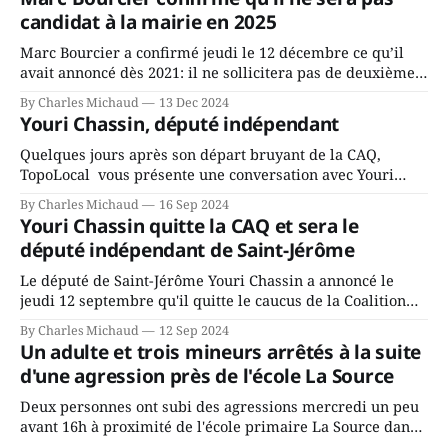
candidat à la mairie en 2025
Marc Bourcier a confirmé jeudi le 12 décembre ce qu’il
avait annoncé dès 2021: il ne sollicitera pas de deuxième
mandat à titre de maire de Saint-Jérôme. Bourcier en a
By Charles Michaud
13 Dec 2024
fait l’annonce en s’adressant aux employés de la ville,
Youri Chassin, député indépendant
rassemblés en soirée pour leur traditionnel souper
Quelques jours après son départ bruyant de la CAQ,
TopoLocal vous présente une conversation avec Youri
Chassin. Nous avons causé de sa décision. Y songeait-il
By Charles Michaud
16 Sep 2024
depuis longtemps? Sera-t-il candidat indépendant dans 2
Youri Chassin quitte la CAQ et sera le
ans? Joindrait-il un autre parti, par exemple les
député indépendant de Saint-Jérôme
conservateurs d’Éric Duhaime? Que lui
Le député de Saint-Jérôme Youri Chassin a annoncé le
jeudi 12 septembre qu'il quitte le caucus de la Coalition
Avenir Québec de François Legault parce qu'il est déçu du
By Charles Michaud
12 Sep 2024
gouvernement de la CAQ, surtout de son incapacité, qu'il
Un adulte et trois mineurs arrêtés à la suite
juge chronique, à offrir des
d'une agression près de l'école La Source
Deux personnes ont subi des agressions mercredi un peu
avant 16h à proximité de l'école primaire La Source dans
le secteur Bellefeuille de Saint-Jérôme. L'une de deux