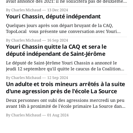
avait annoncé dès 2021: il ne sollicitera pas de deuxième
mandat à titre de maire de Saint-Jérôme. Bourcier en a
By Charles Michaud
13 Dec 2024
fait l’annonce en s’adressant aux employés de la ville,
Youri Chassin, député indépendant
rassemblés en soirée pour leur traditionnel souper
Quelques jours après son départ bruyant de la CAQ,
TopoLocal vous présente une conversation avec Youri
Chassin. Nous avons causé de sa décision. Y songeait-il
By Charles Michaud
16 Sep 2024
depuis longtemps? Sera-t-il candidat indépendant dans 2
Youri Chassin quitte la CAQ et sera le
ans? Joindrait-il un autre parti, par exemple les
député indépendant de Saint-Jérôme
conservateurs d’Éric Duhaime? Que lui
Le député de Saint-Jérôme Youri Chassin a annoncé le
jeudi 12 septembre qu'il quitte le caucus de la Coalition
Avenir Québec de François Legault parce qu'il est déçu du
By Charles Michaud
12 Sep 2024
gouvernement de la CAQ, surtout de son incapacité, qu'il
Un adulte et trois mineurs arrêtés à la suite
juge chronique, à offrir des
d'une agression près de l'école La Source
Deux personnes ont subi des agressions mercredi un peu
avant 16h à proximité de l'école primaire La Source dans
le secteur Bellefeuille de Saint-Jérôme. L'une de deux
By Charles Michaud
01 Aug 2024
victimes aurait été écrasée sous un véhicule et aspergée
de poivre de cayenne alors que la seconde, non