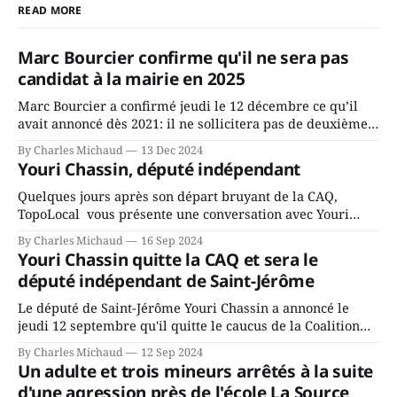
READ MORE
Marc Bourcier confirme qu'il ne sera pas
candidat à la mairie en 2025
Marc Bourcier a confirmé jeudi le 12 décembre ce qu’il
avait annoncé dès 2021: il ne sollicitera pas de deuxième
mandat à titre de maire de Saint-Jérôme. Bourcier en a
By Charles Michaud
13 Dec 2024
fait l’annonce en s’adressant aux employés de la ville,
Youri Chassin, député indépendant
rassemblés en soirée pour leur traditionnel souper
Quelques jours après son départ bruyant de la CAQ,
TopoLocal vous présente une conversation avec Youri
Chassin. Nous avons causé de sa décision. Y songeait-il
By Charles Michaud
16 Sep 2024
depuis longtemps? Sera-t-il candidat indépendant dans 2
Youri Chassin quitte la CAQ et sera le
ans? Joindrait-il un autre parti, par exemple les
député indépendant de Saint-Jérôme
conservateurs d’Éric Duhaime? Que lui
Le député de Saint-Jérôme Youri Chassin a annoncé le
jeudi 12 septembre qu'il quitte le caucus de la Coalition
Avenir Québec de François Legault parce qu'il est déçu du
By Charles Michaud
12 Sep 2024
gouvernement de la CAQ, surtout de son incapacité, qu'il
Un adulte et trois mineurs arrêtés à la suite
juge chronique, à offrir des
d'une agression près de l'école La Source