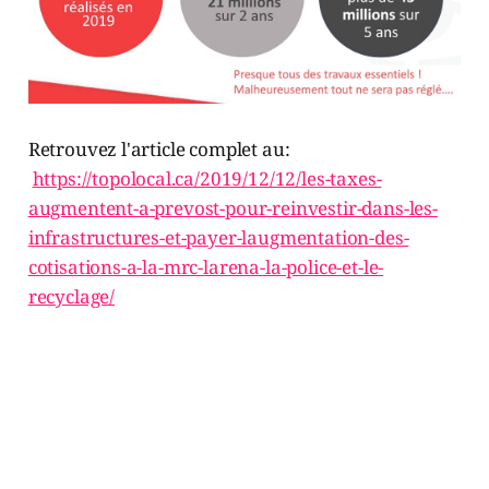
Retrouvez l'article complet au:
https://topolocal.ca/2019/12/12/les-taxes-
augmentent-a-prevost-pour-reinvestir-dans-les-
infrastructures-et-payer-laugmentation-des-
cotisations-a-la-mrc-larena-la-police-et-le-
recyclage/