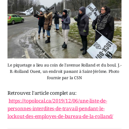
Le piquetage a lieu au coin de l'avenue Rolland et du boul. J.-
B.-Rolland Ouest, un endroit passant à Saint-Jérôme. Photo
fournie par la CSN
Retrouvez l'article complet au:
https://topolocal.ca/2019/12/06/une-liste-de-
personnes-interdites-de-travail-pendant-le-
lockout-des-employes-de-bureau-de-la-rolland/