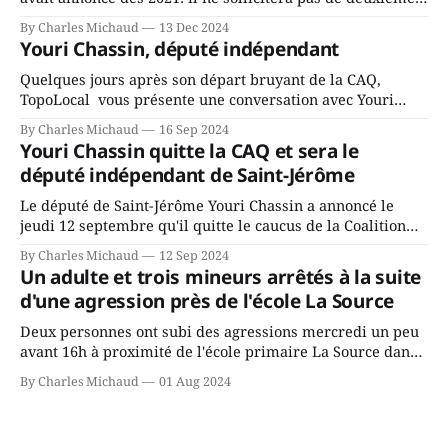
mandat à titre de maire de Saint-Jérôme. Bourcier en a
By Charles Michaud
13 Dec 2024
fait l’annonce en s’adressant aux employés de la ville,
Youri Chassin, député indépendant
rassemblés en soirée pour leur traditionnel souper
Quelques jours après son départ bruyant de la CAQ,
TopoLocal vous présente une conversation avec Youri
Chassin. Nous avons causé de sa décision. Y songeait-il
By Charles Michaud
16 Sep 2024
depuis longtemps? Sera-t-il candidat indépendant dans 2
Youri Chassin quitte la CAQ et sera le
ans? Joindrait-il un autre parti, par exemple les
député indépendant de Saint-Jérôme
conservateurs d’Éric Duhaime? Que lui
Le député de Saint-Jérôme Youri Chassin a annoncé le
jeudi 12 septembre qu'il quitte le caucus de la Coalition
Avenir Québec de François Legault parce qu'il est déçu du
By Charles Michaud
12 Sep 2024
gouvernement de la CAQ, surtout de son incapacité, qu'il
Un adulte et trois mineurs arrêtés à la suite
juge chronique, à offrir des
d'une agression près de l'école La Source
Deux personnes ont subi des agressions mercredi un peu
avant 16h à proximité de l'école primaire La Source dans
le secteur Bellefeuille de Saint-Jérôme. L'une de deux
By Charles Michaud
01 Aug 2024
victimes aurait été écrasée sous un véhicule et aspergée
de poivre de cayenne alors que la seconde, non