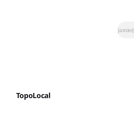
Des chercheurs avaient
TopoLocal