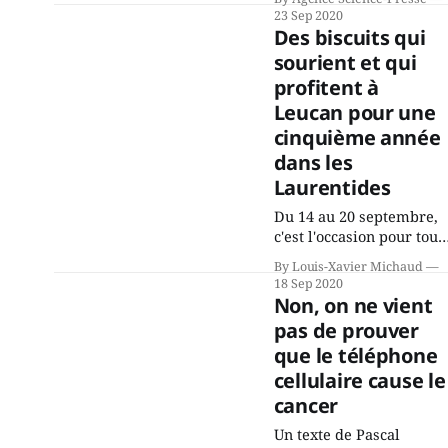
algorithme qui en
23 Sep 2020
faciliterait l’analyse
Des biscuits qui
pourrait donner un coup
sourient et qui
de pouce aux
profitent à
psychologues, suggèrent
des chercheurs italiens
Leucan pour une
qui ont passé en revue…
cinquième année
24 000 rêves ! Pour ce
dans les
faire, ils ont utilisé une
Laurentides
banque de données
Du 14 au 20 septembre,
c'est l'occasion pour tous
ceux qui achètent une
By Louis-Xavier Michaud
collation ou un repas
18 Sep 2020
dans un des 16 Tim
Non, on ne vient
Horton's des environs de
pas de prouver
manger des biscuits qui
que le téléphone
sourient, puisqu'ils sont
en fait un don à Leucan
cellulaire cause le
Laurentides-Lanaudière.
cancer
Les
Un texte de Pascal