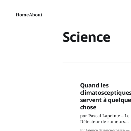
Home
About
Science
Quand les
climatosceptique
servent à quelqu
chose
par Pascal Lapointe – Le
Détecteur de rumeurs
Les climatosceptiques
By Agence Science-Presse