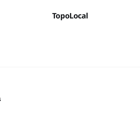
TopoLocal
s
e