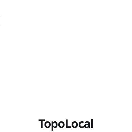
t
TopoLocal
n