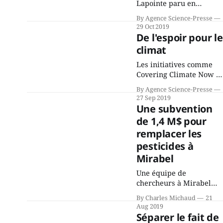
Lapointe paru en
premier le 14 novembre
By Agence Science-Presse
2018 sur Science-Presse
29 Oct 2019
Une étude parue au
De l'espoir pour le
début du mois aurait
climat
apporté « certaines
preuves » d’un lien entre
Les initiatives comme
le téléphone cellulaire et
Covering Climate Now et
l’apparition de tumeurs.
la Grève mondiale pour
By Agence Science-Presse
C’est ce qu’on a pu lire à
le climat annoncent un
27 Sep 2019
gauche et à
tournant dans la lutte
Une subvention
contre les changements
de 1,4 M$ pour
climatiques. C’est ce que
remplacer les
viennent de publier cou
sur coup deux activistes
pesticides à
environnementaux : Pau
Mirabel
Gilding, auteur
Une équipe de
australien et ancien
chercheurs à Mirabel
directeur général de
développe des solutions
Greenpeace
By Charles Michaud
21
de rechange aux
International, et Bill
Aug 2019
pesticides pour les
McKibben,
Séparer le fait de
entreprises agricoles, et