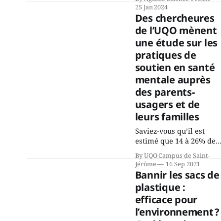
ont servi à quelque chos
25 Jan 2024
en 2023 : ils ont fait
Des chercheures
d’une recherche sur la
de l’UQO mènent
fonte des glaces de
une étude sur les
l’Antarctique la
recherche scientifique
pratiques de
sur le climat la plus «
soutien en santé
partagée » de 2023.
mentale auprès
Quoiqu’ils lui ont fait
des parents-
dire le contraire de
usagers et de
leurs familles
Saviez-vous qu’il est
estimé que 14 à 26% des
enfants de la population
By UQO Campus de Saint-
générale ont un parent
Jérôme
16 Sep 2021
atteint d’un trouble
Bannir les sacs de
mental ? Saviez-vous qu
plastique :
60% des demandes de
efficace pour
services en santé
mentale jeunesse
l’environnement ?
proviennent de jeunes