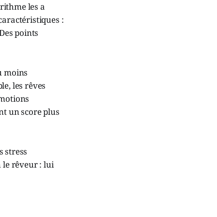
orithme les a
aractéristiques :
 Des points
du moins
le, les rêves
émotions
nt un score plus
s stress
le rêveur : lui