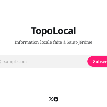
gouvernement de la CAQ, sur
i, par exemple les
son incapacité, qu'il juge chr
urs d’Éric Duhaime? Que lui
offrir des
TopoLocal
Information locale faite à Saint-Jérôme
Subscr