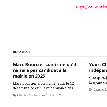
https://www.scien
READ MORE
Marc Bourcier confirme qu'il
Youri C
ne sera pas candidat à la
indépen
mairie en 2025
Quelques j
bruyant de
Marc Bourcier a confirmé jeudi le 12
présente u
décembre ce qu’il avait annoncé dès
By Charles 
Chassin. N
2021: il ne sollicitera pas de deuxième
By Charles Michaud
13 Dec 2024
décision. Y
mandat à titre de maire de Saint-
longtemps?
Jérôme. Bourcier en a fait l’annonce en
indépendan