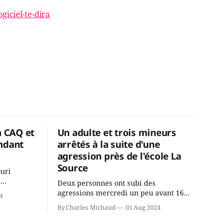
giciel-te-dira
a CAQ et
Un adulte et trois mineurs
ndant
arrêtés à la suite d'une
agression près de l'école La
Source
ouri
2
Deux personnes ont subi des
cus de la
agressions mercredi un peu avant 16h
4
rançois
à proximité de l'école primaire La
By Charles Michaud
01 Aug 2024
du
Source dans le secteur Bellefeuille de