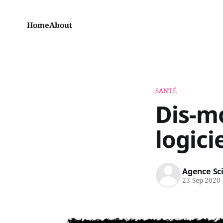
Home
About
SANTÉ
Dis-mo
logici
Agence Sc
23 Sep 2020