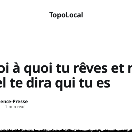
TopoLocal
i à quoi tu rêves et
el te dira qui tu es
ience-Presse
—
1 min read