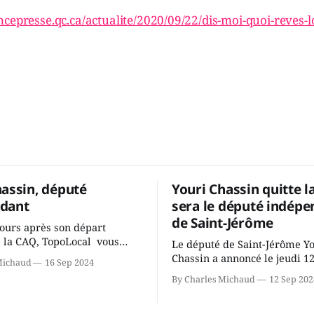
cepresse.qc.ca/actualite/2020/09/22/dis-moi-quoi-reves-lo
hassin, député
Youri Chassin quitte l
dant
sera le député indépe
de Saint-Jérôme
ours après son départ
 la CAQ, TopoLocal vous
Le député de Saint-Jérôme Y
ne conversation avec Youri
Chassin a annoncé le jeudi 1
Michaud
16 Sep 2024
ous avons causé de sa
septembre qu'il quitte le cau
By Charles Michaud
12 Sep 202
 songeait-il depuis
Coalition Avenir Québec de F
 Sera-t-il candidat
Legault parce qu'il est déçu 
t dans 2 ans? Joindrait-il un