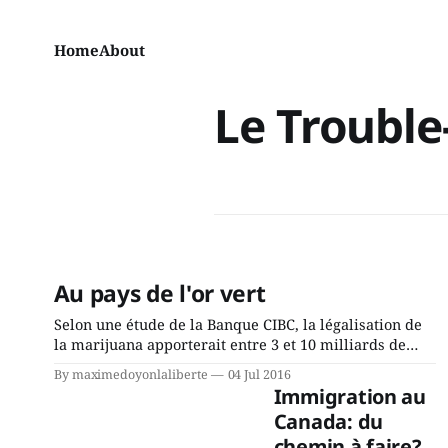
Home
About
Le Trouble
Au pays de l'or vert
Selon une étude de la Banque CIBC, la légalisation de
la marijuana apporterait entre 3 et 10 milliards de
dollars aux coffres de l’État canadien. Dans le système
By maximedoyonlaliberte
04 Jul 2016
prohibitionniste en place, cet argent va directement
Immigration au
dans les poches des criminels. Avec l'éventuelle
Canada: du
légalisation, le marché noir pourrait
chemin à faire?