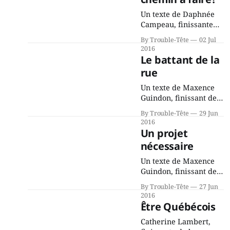
Un texte de Daphnée
Campeau, finissante
de la cohorte 2016 en
By Trouble-Tête
02 Jul
journalisme et
2016
communications au
Le battant de la
Cégep de Saint-Jérôme.
rue
En remontant dans
l’histoire canadienne,
Un texte de Maxence
on constate que les
Guindon, finissant de
mouvements
la cohorte 2016 en
By Trouble-Tête
29 Jun
migratoires sont à la
journalisme et
2016
base de ce pays
communications au
Un projet
confédéré. Encore
Cégep de Saint-Jérôme.
nécessaire
aujourd’hui, le Canada
Yves Manseau est un
est une terre très
précaire rescapé de la
Un texte de Maxence
prisée par
rue. C’est un grand
Guindon, finissant de
bonhomme bedonnant
la cohorte 2016 en
By Trouble-Tête
27 Jun
à l’allure bienveillante
journalisme et
2016
affublé d’un grand
communications au
Être Québécois
sourire de père Noël et
Cégep de Saint-Jérôme.
d’une petite
Catherine Lambert,
La cathédrale de Saint-