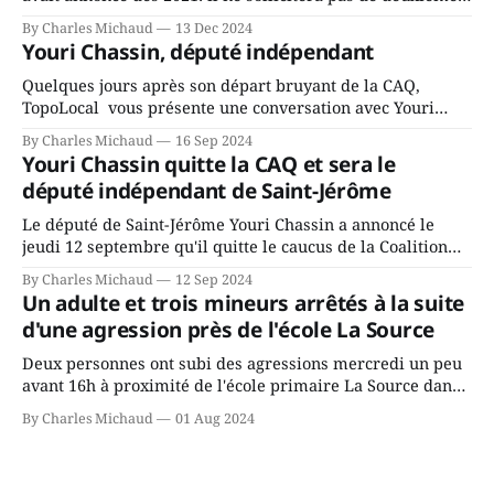
mandat à titre de maire de Saint-Jérôme. Bourcier en a
By Charles Michaud
13 Dec 2024
fait l’annonce en s’adressant aux employés de la ville,
Youri Chassin, député indépendant
rassemblés en soirée pour leur traditionnel souper
Quelques jours après son départ bruyant de la CAQ,
TopoLocal vous présente une conversation avec Youri
Chassin. Nous avons causé de sa décision. Y songeait-il
By Charles Michaud
16 Sep 2024
depuis longtemps? Sera-t-il candidat indépendant dans 2
Youri Chassin quitte la CAQ et sera le
ans? Joindrait-il un autre parti, par exemple les
député indépendant de Saint-Jérôme
conservateurs d’Éric Duhaime? Que lui
Le député de Saint-Jérôme Youri Chassin a annoncé le
jeudi 12 septembre qu'il quitte le caucus de la Coalition
Avenir Québec de François Legault parce qu'il est déçu du
By Charles Michaud
12 Sep 2024
gouvernement de la CAQ, surtout de son incapacité, qu'il
Un adulte et trois mineurs arrêtés à la suite
juge chronique, à offrir des
d'une agression près de l'école La Source
Deux personnes ont subi des agressions mercredi un peu
avant 16h à proximité de l'école primaire La Source dans
le secteur Bellefeuille de Saint-Jérôme. L'une de deux
By Charles Michaud
01 Aug 2024
victimes aurait été écrasée sous un véhicule et aspergée
de poivre de cayenne alors que la seconde, non