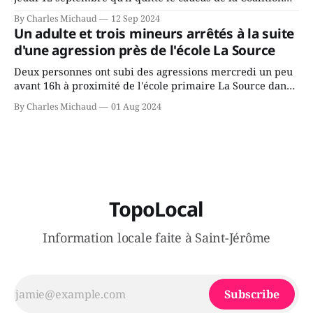
Avenir Québec de François Legault parce qu'il est déçu du
By Charles Michaud
12 Sep 2024
gouvernement de la CAQ, surtout de son incapacité, qu'il
Un adulte et trois mineurs arrêtés à la suite
juge chronique, à offrir des
d'une agression près de l'école La Source
Deux personnes ont subi des agressions mercredi un peu
avant 16h à proximité de l'école primaire La Source dans
le secteur Bellefeuille de Saint-Jérôme. L'une de deux
By Charles Michaud
01 Aug 2024
victimes aurait été écrasée sous un véhicule et aspergée
de poivre de cayenne alors que la seconde, non
TopoLocal
Information locale faite à Saint-Jérôme
Subscribe