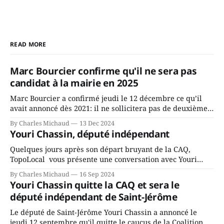
READ MORE
Marc Bourcier confirme qu'il ne sera pas
candidat à la mairie en 2025
Marc Bourcier a confirmé jeudi le 12 décembre ce qu’il
avait annoncé dès 2021: il ne sollicitera pas de deuxième
mandat à titre de maire de Saint-Jérôme. Bourcier en a
By Charles Michaud
13 Dec 2024
fait l’annonce en s’adressant aux employés de la ville,
Youri Chassin, député indépendant
rassemblés en soirée pour leur traditionnel souper
Quelques jours après son départ bruyant de la CAQ,
TopoLocal vous présente une conversation avec Youri
Chassin. Nous avons causé de sa décision. Y songeait-il
By Charles Michaud
16 Sep 2024
depuis longtemps? Sera-t-il candidat indépendant dans 2
Youri Chassin quitte la CAQ et sera le
ans? Joindrait-il un autre parti, par exemple les
député indépendant de Saint-Jérôme
conservateurs d’Éric Duhaime? Que lui
Le député de Saint-Jérôme Youri Chassin a annoncé le
jeudi 12 septembre qu'il quitte le caucus de la Coalition