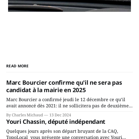
READ MORE
Marc Bourcier confirme qu'il ne sera pas
candidat à la mairie en 2025
Marc Bourcier a confirmé jeudi le 12 décembre ce qu’il
avait annoncé dès 2021: il ne sollicitera pas de deuxième
mandat à titre de maire de Saint-Jérôme. Bourcier en a
By Charles Michaud
13 Dec 2024
fait l’annonce en s’adressant aux employés de la ville,
Youri Chassin, député indépendant
rassemblés en soirée pour leur traditionnel souper
Quelques jours après son départ bruyant de la CAQ,
TopoLocal vous présente une conversation avec Youri