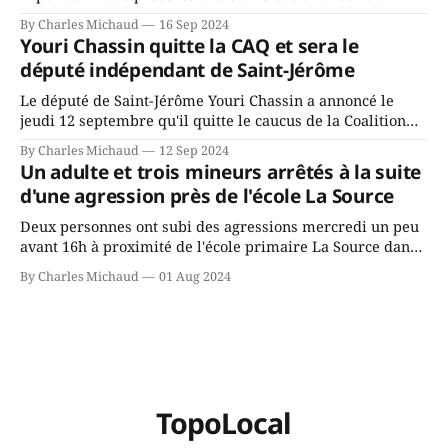
Chassin. Nous avons causé de sa décision. Y songeait-il
By Charles Michaud
16 Sep 2024
depuis longtemps? Sera-t-il candidat indépendant dans 2
Youri Chassin quitte la CAQ et sera le
ans? Joindrait-il un autre parti, par exemple les
député indépendant de Saint-Jérôme
conservateurs d’Éric Duhaime? Que lui
Le député de Saint-Jérôme Youri Chassin a annoncé le
jeudi 12 septembre qu'il quitte le caucus de la Coalition
Avenir Québec de François Legault parce qu'il est déçu du
By Charles Michaud
12 Sep 2024
gouvernement de la CAQ, surtout de son incapacité, qu'il
Un adulte et trois mineurs arrêtés à la suite
juge chronique, à offrir des
d'une agression près de l'école La Source
Deux personnes ont subi des agressions mercredi un peu
avant 16h à proximité de l'école primaire La Source dans
le secteur Bellefeuille de Saint-Jérôme. L'une de deux
By Charles Michaud
01 Aug 2024
victimes aurait été écrasée sous un véhicule et aspergée
de poivre de cayenne alors que la seconde, non
TopoLocal