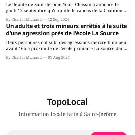
Le député de Saint-Jérôme Youri Chassin a annoncé le
jeudi 12 septembre qu'il quitte le caucus de la Coalition
Avenir Québec de François Legault parce qu'il est déçu du
By Charles Michaud
12 Sep 2024
gouvernement de la CAQ, surtout de son incapacité, qu'il
Un adulte et trois mineurs arrêtés à la suite
juge chronique, à offrir des
d'une agression près de l'école La Source
Deux personnes ont subi des agressions mercredi un peu
avant 16h à proximité de l'école primaire La Source dans
le secteur Bellefeuille de Saint-Jérôme. L'une de deux
By Charles Michaud
01 Aug 2024
victimes aurait été écrasée sous un véhicule et aspergée
de poivre de cayenne alors que la seconde, non
TopoLocal
Information locale faite à Saint-Jérôme