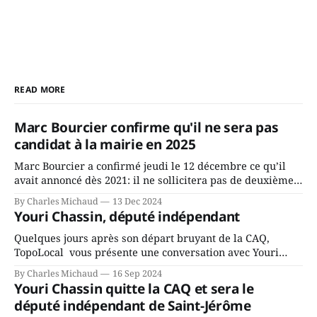
READ MORE
Marc Bourcier confirme qu'il ne sera pas
candidat à la mairie en 2025
Marc Bourcier a confirmé jeudi le 12 décembre ce qu’il
avait annoncé dès 2021: il ne sollicitera pas de deuxième
mandat à titre de maire de Saint-Jérôme. Bourcier en a
By Charles Michaud
13 Dec 2024
fait l’annonce en s’adressant aux employés de la ville,
Youri Chassin, député indépendant
rassemblés en soirée pour leur traditionnel souper
Quelques jours après son départ bruyant de la CAQ,
TopoLocal vous présente une conversation avec Youri
Chassin. Nous avons causé de sa décision. Y songeait-il
By Charles Michaud
16 Sep 2024
depuis longtemps? Sera-t-il candidat indépendant dans 2
Youri Chassin quitte la CAQ et sera le
ans? Joindrait-il un autre parti, par exemple les
député indépendant de Saint-Jérôme
conservateurs d’Éric Duhaime? Que lui