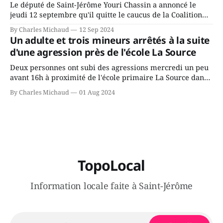
Le député de Saint-Jérôme Youri Chassin a annoncé le
jeudi 12 septembre qu'il quitte le caucus de la Coalition
Avenir Québec de François Legault parce qu'il est déçu du
By Charles Michaud
12 Sep 2024
gouvernement de la CAQ, surtout de son incapacité, qu'il
Un adulte et trois mineurs arrêtés à la suite
juge chronique, à offrir des
d'une agression près de l'école La Source
Deux personnes ont subi des agressions mercredi un peu
avant 16h à proximité de l'école primaire La Source dans
le secteur Bellefeuille de Saint-Jérôme. L'une de deux
By Charles Michaud
01 Aug 2024
victimes aurait été écrasée sous un véhicule et aspergée
de poivre de cayenne alors que la seconde, non
TopoLocal
Information locale faite à Saint-Jérôme