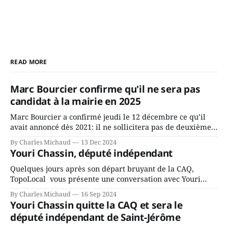
READ MORE
Marc Bourcier confirme qu'il ne sera pas
candidat à la mairie en 2025
Marc Bourcier a confirmé jeudi le 12 décembre ce qu’il
avait annoncé dès 2021: il ne sollicitera pas de deuxième
mandat à titre de maire de Saint-Jérôme. Bourcier en a
By Charles Michaud
13 Dec 2024
fait l’annonce en s’adressant aux employés de la ville,
Youri Chassin, député indépendant
rassemblés en soirée pour leur traditionnel souper
Quelques jours après son départ bruyant de la CAQ,
TopoLocal vous présente une conversation avec Youri
Chassin. Nous avons causé de sa décision. Y songeait-il
By Charles Michaud
16 Sep 2024
depuis longtemps? Sera-t-il candidat indépendant dans 2
Youri Chassin quitte la CAQ et sera le
ans? Joindrait-il un autre parti, par exemple les
député indépendant de Saint-Jérôme
conservateurs d’Éric Duhaime? Que lui