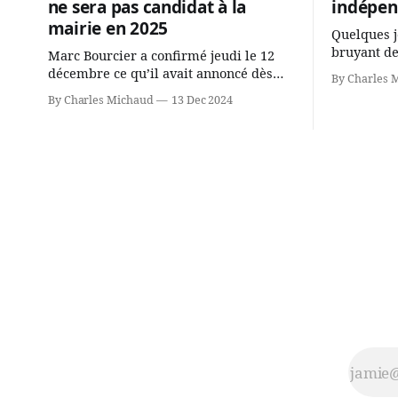
ne sera pas candidat à la
indépen
mairie en 2025
Quelques j
bruyant de
Marc Bourcier a confirmé jeudi le 12
présente u
décembre ce qu’il avait annoncé dès
By Charles 
Chassin. N
2021: il ne sollicitera pas de deuxième
By Charles Michaud
13 Dec 2024
décision. Y
mandat à titre de maire de Saint-
longtemps?
Jérôme. Bourcier en a fait l’annonce en
indépendan
s’adressant aux employés de la ville,
autre part
rassemblés en soirée pour leur
conservate
traditionnel souper