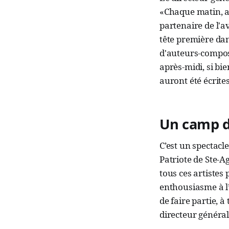
«Chaque matin, ap
partenaire de l'a
tête première da
d'auteurs-composi
après-midi, si bi
auront été écrite
Un camp d
C’est un spectacl
Patriote de Ste-A
tous ces artistes
enthousiasme à l’
de faire partie, à
directeur général