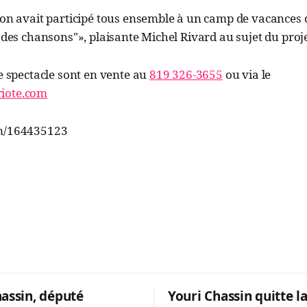
’on avait participé tous ensemble à un camp de vacances 
e des chansons"», plaisante Michel Rivard au sujet du proje
ce spectacle sont en vente au
819 326-3655
ou via le
iote.com
om/164435123
hassin, député
Youri Chassin quitte l