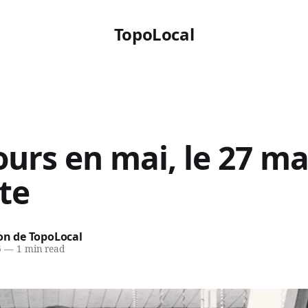
TopoLocal
ours en mai, le 27 ma
te
on de TopoLocal
6
—
1 min read