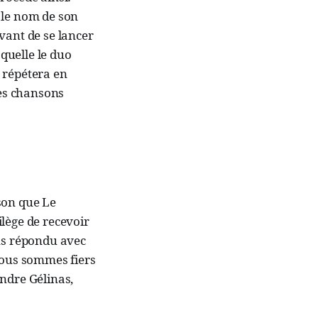
 le nom de son
vant de se lancer
quelle le duo
 répétera en
les chansons
son que Le
lège de recevoir
ons répondu avec
 nous sommes fiers
andre Gélinas,