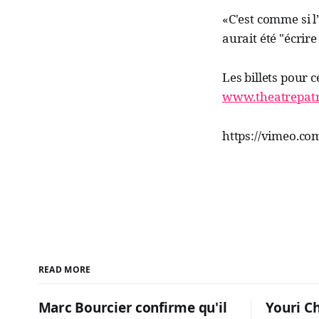
«C'est comme si l
aurait été "écrir
Les billets pour 
www.theatrepatr
https://vimeo.c
READ MORE
Marc Bourcier confirme qu'il
Youri C