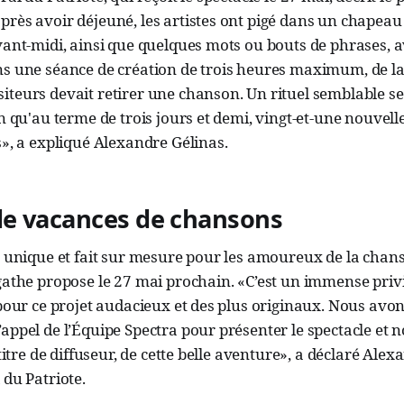
rès avoir déjeuné, les artistes ont pigé dans un chapeau
vant-midi, ainsi que quelques mots ou bouts de phrases, a
ns une séance de création de trois heures maximum, de la
teurs devait retirer une chanson. Un rituel semblable se
en qu'au terme de trois jours et demi, vingt-et-une nouvel
s», a expliqué Alexandre Gélinas.
e vacances de chansons
e unique et fait sur mesure pour les amoureux de la chan
gathe propose le 27 mai prochain. «C’est un immense privi
 pour ce projet audacieux et des plus originaux. Nous av
appel de l’Équipe Spectra pour présenter le spectacle et
 titre de diffuseur, de cette belle aventure», a déclaré Alex
 du Patriote.