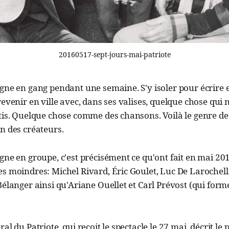
20160517-sept-jours-mai-patriote
gne en gang pendant une semaine. S'y isoler pour écrire e
revenir en ville avec, dans ses valises, quelque chose qui n
tis. Quelque chose comme des chansons. Voilà le genre de
n des créateurs.
gne en groupe, c'est précisément ce qu'ont fait en mai 2015
s moindres: Michel Rivard, Éric Goulet, Luc De Larochell
Bélanger ainsi qu'Ariane Ouellet et Carl Prévost (qui for
al du Patriote, qui reçoit le spectacle le 27 mai, décrit le 