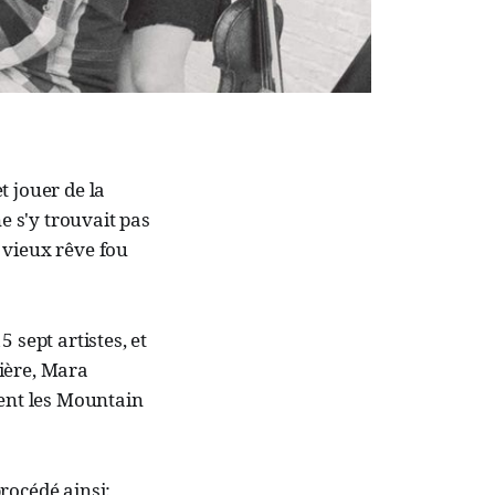
t jouer de la
e s'y trouvait pas
 vieux rêve fou
 sept artistes, et
ière, Mara
ment les Mountain
procédé ainsi: