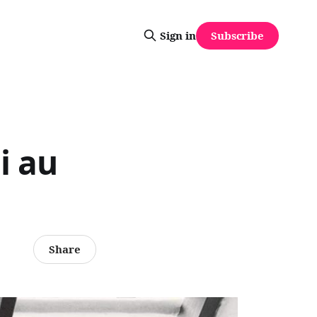
Subscribe
Sign in
i au
Share