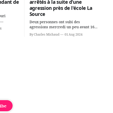
ndant de
arrêtés à la suite d'une
agression près de l'école La
Source
ouri
2
Deux personnes ont subi des
cus de la
agressions mercredi un peu avant 16h
4
rançois
à proximité de l'école primaire La
By Charles Michaud
01 Aug 2024
du
Source dans le secteur Bellefeuille de
tout de
Saint-Jérôme. L'une de deux victimes
onique, à
aurait été écrasée sous un véhicule et
aspergée de poivre de cayenne alors
que la seconde, non
ibe