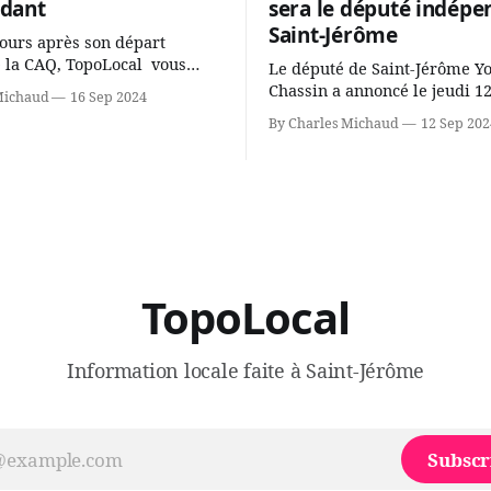
dant
sera le député indépe
Saint-Jérôme
ours après son départ
 la CAQ, TopoLocal vous
Le député de Saint-Jérôme Y
ne conversation avec Youri
Chassin a annoncé le jeudi 1
Michaud
16 Sep 2024
ous avons causé de sa
septembre qu'il quitte le cau
By Charles Michaud
12 Sep 202
 songeait-il depuis
Coalition Avenir Québec de F
 Sera-t-il candidat
Legault parce qu'il est déçu 
t dans 2 ans? Joindrait-il un
gouvernement de la CAQ, sur
i, par exemple les
son incapacité, qu'il juge chr
urs d’Éric Duhaime? Que lui
offrir des
TopoLocal
Information locale faite à Saint-Jérôme
Subscr