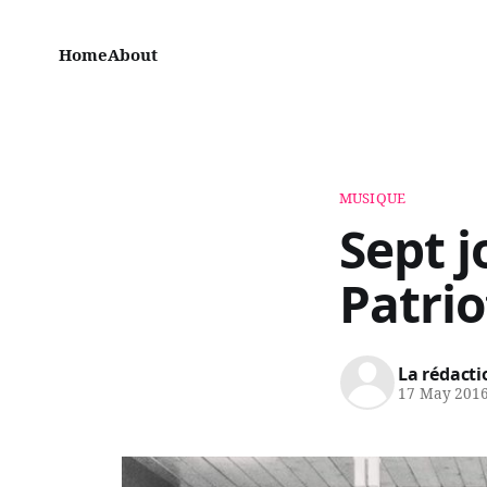
Home
About
MUSIQUE
Sept j
Patrio
La rédacti
17 May 201