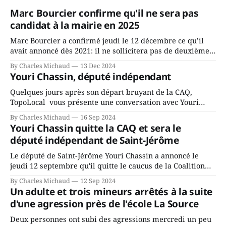
Marc Bourcier confirme qu'il ne sera pas
candidat à la mairie en 2025
Marc Bourcier a confirmé jeudi le 12 décembre ce qu’il
avait annoncé dès 2021: il ne sollicitera pas de deuxième
mandat à titre de maire de Saint-Jérôme. Bourcier en a
By Charles Michaud
13 Dec 2024
fait l’annonce en s’adressant aux employés de la ville,
Youri Chassin, député indépendant
rassemblés en soirée pour leur traditionnel souper
Quelques jours après son départ bruyant de la CAQ,
TopoLocal vous présente une conversation avec Youri
Chassin. Nous avons causé de sa décision. Y songeait-il
By Charles Michaud
16 Sep 2024
depuis longtemps? Sera-t-il candidat indépendant dans 2
Youri Chassin quitte la CAQ et sera le
ans? Joindrait-il un autre parti, par exemple les
député indépendant de Saint-Jérôme
conservateurs d’Éric Duhaime? Que lui
Le député de Saint-Jérôme Youri Chassin a annoncé le
jeudi 12 septembre qu'il quitte le caucus de la Coalition
Avenir Québec de François Legault parce qu'il est déçu du
By Charles Michaud
12 Sep 2024
gouvernement de la CAQ, surtout de son incapacité, qu'il
Un adulte et trois mineurs arrêtés à la suite
juge chronique, à offrir des
d'une agression près de l'école La Source
Deux personnes ont subi des agressions mercredi un peu