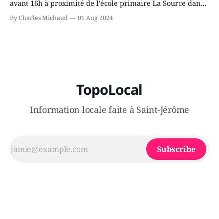
avant 16h à proximité de l'école primaire La Source dans
le secteur Bellefeuille de Saint-Jérôme. L'une de deux
By Charles Michaud
01 Aug 2024
victimes aurait été écrasée sous un véhicule et aspergée
de poivre de cayenne alors que la seconde, non
TopoLocal
Information locale faite à Saint-Jérôme
Subscribe