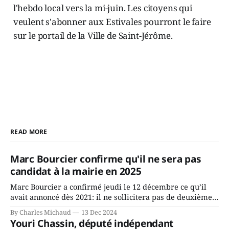
l'hebdo local vers la mi-juin. Les citoyens qui
veulent s'abonner aux Estivales pourront le faire
sur le portail de la Ville de Saint-Jérôme.
READ MORE
Marc Bourcier confirme qu'il ne sera pas
candidat à la mairie en 2025
Marc Bourcier a confirmé jeudi le 12 décembre ce qu’il
avait annoncé dès 2021: il ne sollicitera pas de deuxième
mandat à titre de maire de Saint-Jérôme. Bourcier en a
By Charles Michaud
13 Dec 2024
fait l’annonce en s’adressant aux employés de la ville,
Youri Chassin, député indépendant
rassemblés en soirée pour leur traditionnel souper