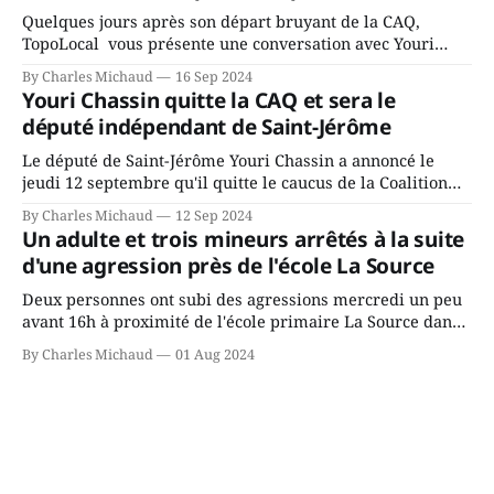
Quelques jours après son départ bruyant de la CAQ,
TopoLocal vous présente une conversation avec Youri
Chassin. Nous avons causé de sa décision. Y songeait-il
By Charles Michaud
16 Sep 2024
depuis longtemps? Sera-t-il candidat indépendant dans 2
Youri Chassin quitte la CAQ et sera le
ans? Joindrait-il un autre parti, par exemple les
député indépendant de Saint-Jérôme
conservateurs d’Éric Duhaime? Que lui
Le député de Saint-Jérôme Youri Chassin a annoncé le
jeudi 12 septembre qu'il quitte le caucus de la Coalition
Avenir Québec de François Legault parce qu'il est déçu du
By Charles Michaud
12 Sep 2024
gouvernement de la CAQ, surtout de son incapacité, qu'il
Un adulte et trois mineurs arrêtés à la suite
juge chronique, à offrir des
d'une agression près de l'école La Source
Deux personnes ont subi des agressions mercredi un peu
avant 16h à proximité de l'école primaire La Source dans
le secteur Bellefeuille de Saint-Jérôme. L'une de deux
By Charles Michaud
01 Aug 2024
victimes aurait été écrasée sous un véhicule et aspergée
de poivre de cayenne alors que la seconde, non