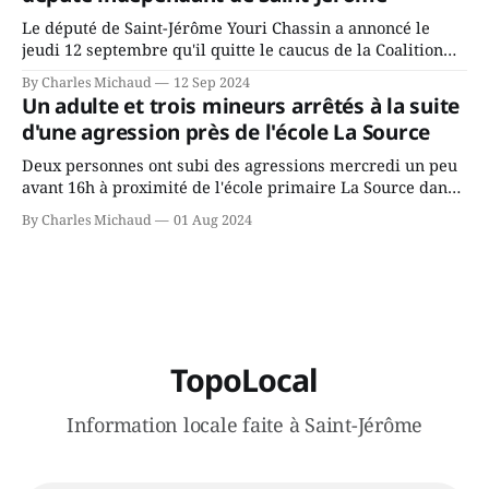
Le député de Saint-Jérôme Youri Chassin a annoncé le
jeudi 12 septembre qu'il quitte le caucus de la Coalition
Avenir Québec de François Legault parce qu'il est déçu du
By Charles Michaud
12 Sep 2024
gouvernement de la CAQ, surtout de son incapacité, qu'il
Un adulte et trois mineurs arrêtés à la suite
juge chronique, à offrir des
d'une agression près de l'école La Source
Deux personnes ont subi des agressions mercredi un peu
avant 16h à proximité de l'école primaire La Source dans
le secteur Bellefeuille de Saint-Jérôme. L'une de deux
By Charles Michaud
01 Aug 2024
victimes aurait été écrasée sous un véhicule et aspergée
de poivre de cayenne alors que la seconde, non
TopoLocal
Information locale faite à Saint-Jérôme