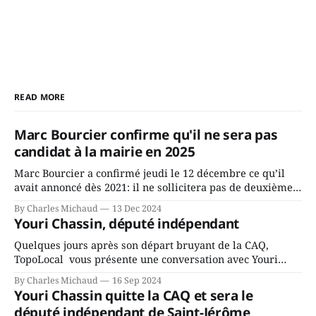
READ MORE
Marc Bourcier confirme qu'il ne sera pas
candidat à la mairie en 2025
Marc Bourcier a confirmé jeudi le 12 décembre ce qu’il
avait annoncé dès 2021: il ne sollicitera pas de deuxième
mandat à titre de maire de Saint-Jérôme. Bourcier en a
By Charles Michaud
13 Dec 2024
fait l’annonce en s’adressant aux employés de la ville,
Youri Chassin, député indépendant
rassemblés en soirée pour leur traditionnel souper
Quelques jours après son départ bruyant de la CAQ,
TopoLocal vous présente une conversation avec Youri
Chassin. Nous avons causé de sa décision. Y songeait-il
By Charles Michaud
16 Sep 2024
depuis longtemps? Sera-t-il candidat indépendant dans 2
Youri Chassin quitte la CAQ et sera le
ans? Joindrait-il un autre parti, par exemple les
député indépendant de Saint-Jérôme
conservateurs d’Éric Duhaime? Que lui