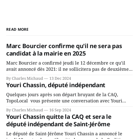
READ MORE
Marc Bourcier confirme qu'il ne sera pas
candidat à la mairie en 2025
Marc Bourcier a confirmé jeudi le 12 décembre ce qu’il
avait annoncé dès 2021: il ne sollicitera pas de deuxième
mandat à titre de maire de Saint-Jérôme. Bourcier en a
By Charles Michaud
13 Dec 2024
fait l’annonce en s’adressant aux employés de la ville,
Youri Chassin, député indépendant
rassemblés en soirée pour leur traditionnel souper
Quelques jours après son départ bruyant de la CAQ,
TopoLocal vous présente une conversation avec Youri
Chassin. Nous avons causé de sa décision. Y songeait-il
By Charles Michaud
16 Sep 2024
depuis longtemps? Sera-t-il candidat indépendant dans 2
Youri Chassin quitte la CAQ et sera le
ans? Joindrait-il un autre parti, par exemple les
député indépendant de Saint-Jérôme
conservateurs d’Éric Duhaime? Que lui
Le député de Saint-Jérôme Youri Chassin a annoncé le