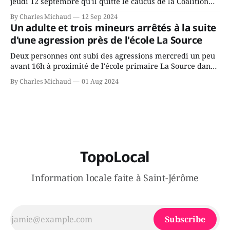
jeudi 12 septembre qu'il quitte le caucus de la Coalition
Avenir Québec de François Legault parce qu'il est déçu du
By Charles Michaud
12 Sep 2024
gouvernement de la CAQ, surtout de son incapacité, qu'il
Un adulte et trois mineurs arrêtés à la suite
juge chronique, à offrir des
d'une agression près de l'école La Source
Deux personnes ont subi des agressions mercredi un peu
avant 16h à proximité de l'école primaire La Source dans
le secteur Bellefeuille de Saint-Jérôme. L'une de deux
By Charles Michaud
01 Aug 2024
victimes aurait été écrasée sous un véhicule et aspergée
de poivre de cayenne alors que la seconde, non
TopoLocal
Information locale faite à Saint-Jérôme
Subscribe