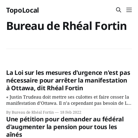
TopoLocal
Bureau de Rhéal Fortin
La Loi sur les mesures d'urgence n'est pas
nécessaire pour arrêter la manifestation
à Ottawa, dit Rhéal Fortin
« Justin Trudeau doit mettre ses culottes et faire cesser la
manifestation d’Ottawa. Il n’a cependant pas besoin de Loi
sur les mesures d’urgence pour agir en chef d’État »
By Bureau de Rhéal Fortin
18 Feb 2022
Estimant que le gouvernement de Justin Trudeau a
Une pétition pour demander au fédéral
gravement manqué à ses responsabilités dans la gestion
d'augmenter la pension pour tous les
de la
aînés