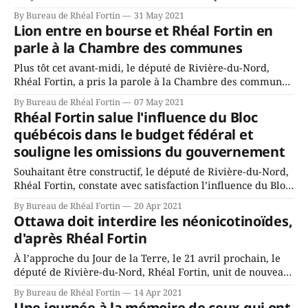
processus impartial de nomination des juges alors qu’un
By Bureau de Rhéal Fortin
31 May 2021
donateur du ministre de la Justice, David Lametti, serait
Lion entre en bourse et Rhéal Fortin en
considéré pour la magistrature. « C’est la crédibilité de
parle à la Chambre des communes
tout le système
Plus tôt cet avant-midi, le député de Rivière-du-Nord,
Rhéal Fortin, a pris la parole à la Chambre des communes
afin de souligner l’entrée en bourse de la Compagnie
By Bureau de Rhéal Fortin
07 May 2021
Électrique Lion. Voici la déclaration intégrale du député:
Rhéal Fortin salue l'influence du Bloc
Monsieur le Président, Sur le coup de 16 heures aujourd&
québécois dans le budget fédéral et
souligne les omissions du gouvernement
Souhaitant être constructif, le député de Rivière-du-Nord,
Rhéal Fortin, constate avec satisfaction l’influence du Bloc
Québécois à Ottawa sur plusieurs mesures annoncées
By Bureau de Rhéal Fortin
20 Apr 2021
hier. Il y voit cependant un trou béant, soit l’absence de la
Ottawa doit interdire les néonicotinoïdes,
hausse nécessaire des transferts en santé, ainsi que
d'après Rhéal Fortin
l’abandon des aînés.
À l’approche du Jour de la Terre, le 21 avril prochain, le
député de Rivière-du-Nord, Rhéal Fortin, unit de nouveau
sa voix à celles de la Fondation David Suzuki et
By Bureau de Rhéal Fortin
14 Apr 2021
d’Équiterre et demande au gouvernement fédéral
Une journée à la mémoire de ceux qui ont