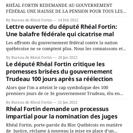
RHÉAL FORTIN REDEMANDE AU GOUVERNEMENT
FÉDÉRAL UNE HAUSSE DE LA PENSION POUR TOUS LES
AÎNÉ(E)S, DÈS 65 ANS! Préoccupé par l’inflation et la
By Bureau de Rhéal Fortin
14 Feb 2022
situation globale des aîné(e)s de Rivière-du-Nord et du
Lettre ouverte du député Rhéal Fortin:
Québec, le député Rhéal Fortin invite ses concitoyennes et
Une balafre fédérale qui cicatrise mal
ses concitoyens à
Les affronts du gouvernement fédéral contre la nation
québécoise ne se comptent plus. Nous les connaissons et
ensemble, nous les combattons ou nous les tolérons, selon
By Bureau de Rhéal Fortin
28 Jan 2022
notre conception de ce qui convient le mieux au bonheur
Le député Rhéal Fortin critique les
des nôtres. Et il en va de même dans Rivière-du-Nord, on
promesses brisées du gouvernement
se
Trudeau 100 jours après sa réélection
Alors que l’on a atteint le cap symbolique des 100
premiers jours de ce 3e gouvernement Trudeau, élu en
septembre dernier, le député de Rivière-du-Nord, Rhéal
By Bureau de Rhéal Fortin
21 Jan 2022
Fortin, constate, sans surprise, que plusieurs promesses
Rhéal Fortin demande un processus
libérales sont brisées. Le député estime que le
impartial pour la nomination des juges
gouvernement libéral est « endormi et léthargique
Rhéal Fortin, porte-parole du Bloc Québécois en matière
de Justice, réclame à nouveau la mise en place d’un