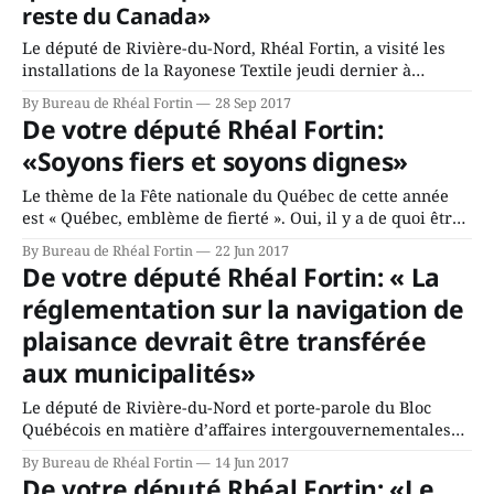
reste du Canada»
Le député de Rivière-du-Nord, Rhéal Fortin, a visité les
installations de la Rayonese Textile jeudi dernier à
l’invitation du vice-président Patrick Deschênes. M. Fortin
By Bureau de Rhéal Fortin
28 Sep 2017
tenait à prendre le pouls des travailleurs de la compagnie,
De votre député Rhéal Fortin:
établie à Saint-Jérôme depuis 1954, alors que s’amorçait
«Soyons fiers et soyons dignes»
samedi la
Le thème de la Fête nationale du Québec de cette année
est « Québec, emblème de fierté ». Oui, il y a de quoi être
fiers. Le Québec, c’est une société de patenteux, de
By Bureau de Rhéal Fortin
22 Jun 2017
gosseux, de violoneux et d’obstineux.Ça fait de nous un
De votre député Rhéal Fortin: « La
peuple innovateur, démocrate, accueillant et créatif.
réglementation sur la navigation de
plaisance devrait être transférée
aux municipalités»
Le député de Rivière-du-Nord et porte-parole du Bloc
Québécois en matière d’affaires intergouvernementales
Rhéal Fortin, demande au ministre des Transports de
By Bureau de Rhéal Fortin
14 Jun 2017
permettre aux municipalités d’implanter des règlements
De votre député Rhéal Fortin: «Le