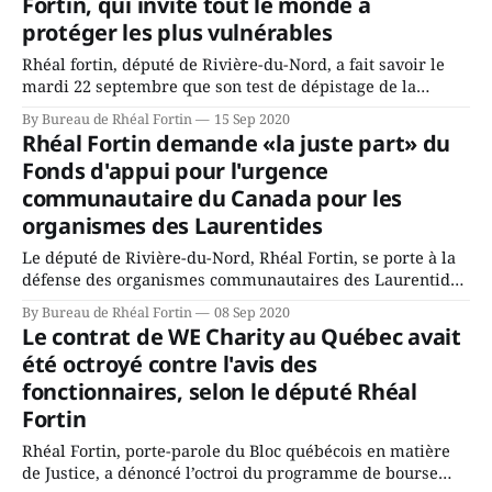
Fortin, qui invite tout le monde à
crise sanitaire de
protéger les plus vulnérables
Rhéal fortin, député de Rivière-du-Nord, a fait savoir le
mardi 22 septembre que son test de dépistage de la
COVID-19 était négatif. « La MRC de Rivière-du-Nord est
By Bureau de Rhéal Fortin
15 Sep 2020
maintenant en zone préalerte (zone jaune) et nous devons
Rhéal Fortin demande «la juste part» du
continuer de tout mettre en œuvre pour se protéger
Fonds d'appui pour l'urgence
communautaire du Canada pour les
organismes des Laurentides
Le député de Rivière-du-Nord, Rhéal Fortin, se porte à la
défense des organismes communautaires des Laurentides
et interpelle le ministre de la Famille, des Enfants et du
By Bureau de Rhéal Fortin
08 Sep 2020
Développement social, Ahmed Hussen, afin que le
Le contrat de WE Charity au Québec avait
gouvernement de Justin Trudeau procède, dès que
été octroyé contre l'avis des
possible, à une majoration du financement accordé
fonctionnaires, selon le député Rhéal
Fortin
Rhéal Fortin, porte-parole du Bloc québécois en matière
de Justice, a dénoncé l’octroi du programme de bourse