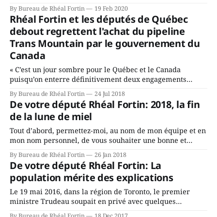
notre environnement en compensant les émissions de gaz
By Bureau de Rhéal Fortin
19 Feb 2020
à effet de serre (GES) émises annuellement par ses
Rhéal Fortin et les députés de Québec
activités professionnelles. Le bureau du député de
debout regrettent l'achat du pipeline
Rivière-du-Nord devient donc
Trans Mountain par le gouvernement du
Canada
« C’est un jour sombre pour le Québec et le Canada
puisqu’on enterre définitivement deux engagements
cruciaux du gouvernement Trudeau : celui d’être un
By Bureau de Rhéal Fortin
24 Jul 2018
leader mondial dans la lutte aux changements climatiques
De votre député Rhéal Fortin: 2018, la fin
en même temps que celui de mettre l’acceptabilité sociale
de la lune de miel
au cœur du processus de décision devant
Tout d’abord, permettez-moi, au nom de mon équipe et en
mon nom personnel, de vous souhaiter une bonne et
heureuse année. Si 2018 a commencé dans le froid
By Bureau de Rhéal Fortin
26 Jan 2018
polaire, cette année s’annonce très chaude sur le plan
De votre député Rhéal Fortin: La
politique. Évidemment, la question de la légalisation de la
population mérite des explications
marijuana
Le 19 mai 2016, dans la région de Toronto, le premier
ministre Trudeau soupait en privé avec quelques
milliardaires chinois qui avaient déboursé 1500$ pour ce
By Bureau de Rhéal Fortin
18 Dec 2017