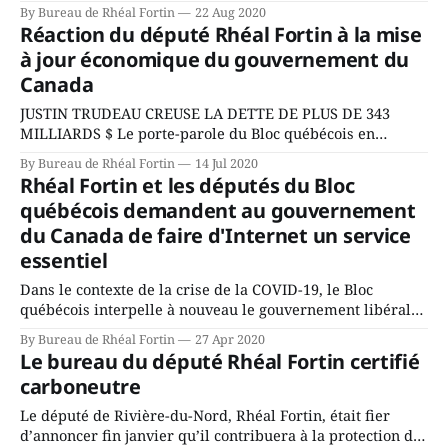
canadienne pour le bénévolat à WE Charity par le
By Bureau de Rhéal Fortin
22 Aug 2020
gouvernement alors que celui-ci avait été averti par les
Réaction du député Rhéal Fortin à la mise
fonctionnaires, dans une note de service, que l’organisme
à jour économique du gouvernement du
n’avait pas
Canada
JUSTIN TRUDEAU CREUSE LA DETTE DE PLUS DE 343
MILLIARDS $ Le porte-parole du Bloc québécois en
matière de finances, Gabriel Ste-Marie, et le député de
By Bureau de Rhéal Fortin
14 Jul 2020
Rivière-du-Nord, Rhéal Éloi Fortin, déplorent que le
Rhéal Fortin et les députés du Bloc
gouvernement de Justin Trudeau n’ait pas profité de la
québécois demandent au gouvernement
mise à jour économique
du Canada de faire d'Internet un service
essentiel
Dans le contexte de la crise de la COVID-19, le Bloc
québécois interpelle à nouveau le gouvernement libéral
afin qu’il agisse pour augmenter l’accessibilité à Internet
By Bureau de Rhéal Fortin
27 Apr 2020
pour tous le plus rapidement possible. Le député de
Le bureau du député Rhéal Fortin certifié
Rivière-du-Nord, Rhéal Fortin, se sent particulièrement
carboneutre
interpellé par cet enjeu.
Le député de Rivière-du-Nord, Rhéal Fortin, était fier
d’annoncer fin janvier qu’il contribuera à la protection de