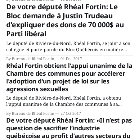
privilège. Parmi ceux-ci, le fondateur de la Wealth One,
De votre député Rhéal Fortin: Le
une banque dédiée à la communauté chinoise de Toronto
Bloc demande à Justin Trudeau
et Vancouver, et dont le
d'expliquer des dons de 70 000$ au
Parti libéral
Le député de Rivière-du-Nord, Rhéal Fortin, se joint à son
collègue et porte-parole du Bloc Québécois en matière
d’institutions démocratiques, Luc Thériault, pour
By Bureau de Rhéal Fortin
01 Dec 2017
demander des explications à Justin Trudeau. Le Bloc
Rhéal Fortin obtient l'appui unanime de la
Québécois s’interroge en effet à savoir comment sa
Chambre des communes pour accélerer
circonscription de Papineau a pu amasser
l'adoption d'un projet de loi sur les
agressions sexuelles
Le député de Rivière-du-Nord, Rhéal Fortin, a obtenu
l’appui unanime de la Chambre des communes à sa
motion demandant au Sénat d’adopter, dans les meilleurs
By Bureau de Rhéal Fortin
27 Oct 2017
délais, le projet de loi C-337. Le projet de loi C-337, déposé
De votre député Rhéal Fortin: «Il n’est pas
par l’ancienne chef intérimaire du Parti
question de sacrifier l’industrie
québécoise au profit d’autres secteurs du