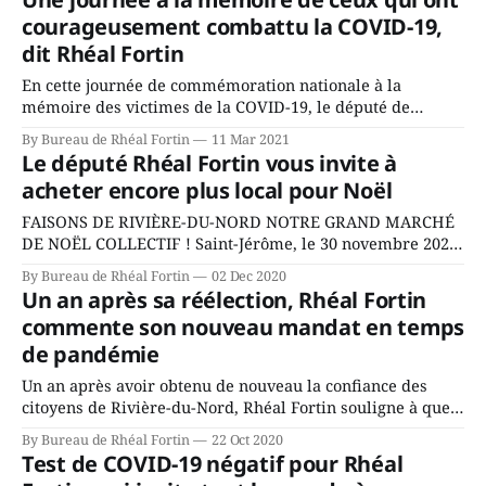
d’interdire, tel qu’il en avait annoncé l’intention,
courageusement combattu la COVID-19,
dit Rhéal Fortin
En cette journée de commémoration nationale à la
mémoire des victimes de la COVID-19, le député de
Rivière-du-Nord, Rhéal Fortin, exprime sa solidarité à
By Bureau de Rhéal Fortin
11 Mar 2021
l’égard de toutes les personnes qui ont perdu un proche
Le député Rhéal Fortin vous invite à
durant la pandémie et désire souligner l’apport
acheter encore plus local pour Noël
inestimable de tous les
FAISONS DE RIVIÈRE-DU-NORD NOTRE GRAND MARCHÉ
DE NOËL COLLECTIF ! Saint-Jérôme, le 30 novembre 2020
— À l’approche du temps des Fêtes, le député de Rivière-
By Bureau de Rhéal Fortin
02 Dec 2020
du-Nord, Rhéal Fortin, réitère l’importance de l’achat
Un an après sa réélection, Rhéal Fortin
local particulièrement en cette année difficile pour
commente son nouveau mandat en temps
plusieurs de nos commerçants, dont
de pandémie
Un an après avoir obtenu de nouveau la confiance des
citoyens de Rivière-du-Nord, Rhéal Fortin souligne à quel
point ce mandat s’amorce de façon bien particulière. « En
By Bureau de Rhéal Fortin
22 Oct 2020
octobre 2019, personne n’aurait pu prédire que nous
Test de COVID-19 négatif pour Rhéal
aurions, quelques semaines plus tard, à traverser une