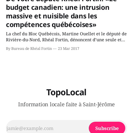
pour régir la navigation sur les cours d’eau. « Le laxisme
budget canadien: une intrusion
du gouvernement fédéral en la matière a
massive et nuisible dans les
compétences québécoises»
La chef du Bloc Québécois, Martine Ouellet et le député de
Rivière-du-Nord, Rhéal Fortin, dénoncent d’une seule et
même voix, l’intrusion méprisante et irrespectueuse du
By Bureau de Rhéal Fortin
23 Mar 2017
budget fédéral 2017, dans les juridictions québécoises. Le
gouvernement canadien doit se retirer des champs de
compétence du Québec et transférer
TopoLocal
Information locale faite à Saint-Jérôme
Subscribe