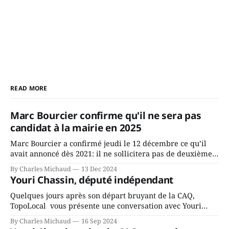
READ MORE
Marc Bourcier confirme qu'il ne sera pas
candidat à la mairie en 2025
Marc Bourcier a confirmé jeudi le 12 décembre ce qu’il
avait annoncé dès 2021: il ne sollicitera pas de deuxième
mandat à titre de maire de Saint-Jérôme. Bourcier en a
By Charles Michaud
13 Dec 2024
fait l’annonce en s’adressant aux employés de la ville,
Youri Chassin, député indépendant
rassemblés en soirée pour leur traditionnel souper
Quelques jours après son départ bruyant de la CAQ,
TopoLocal vous présente une conversation avec Youri
Chassin. Nous avons causé de sa décision. Y songeait-il
By Charles Michaud
16 Sep 2024
depuis longtemps? Sera-t-il candidat indépendant dans 2