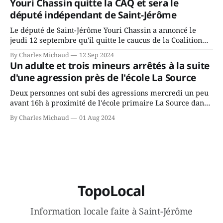
Youri Chassin quitte la CAQ et sera le
ans? Joindrait-il un autre parti, par exemple les
député indépendant de Saint-Jérôme
conservateurs d’Éric Duhaime? Que lui
Le député de Saint-Jérôme Youri Chassin a annoncé le
jeudi 12 septembre qu'il quitte le caucus de la Coalition
Avenir Québec de François Legault parce qu'il est déçu du
By Charles Michaud
12 Sep 2024
gouvernement de la CAQ, surtout de son incapacité, qu'il
Un adulte et trois mineurs arrêtés à la suite
juge chronique, à offrir des
d'une agression près de l'école La Source
Deux personnes ont subi des agressions mercredi un peu
avant 16h à proximité de l'école primaire La Source dans
le secteur Bellefeuille de Saint-Jérôme. L'une de deux
By Charles Michaud
01 Aug 2024
victimes aurait été écrasée sous un véhicule et aspergée
de poivre de cayenne alors que la seconde, non
TopoLocal
Information locale faite à Saint-Jérôme