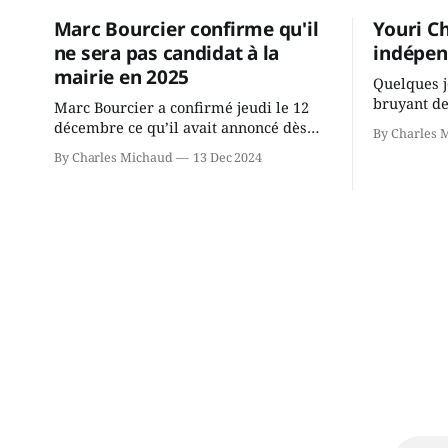
Marc Bourcier confirme qu'il
Youri C
ne sera pas candidat à la
indépen
mairie en 2025
Quelques j
bruyant de
Marc Bourcier a confirmé jeudi le 12
présente u
décembre ce qu’il avait annoncé dès
By Charles 
Chassin. N
2021: il ne sollicitera pas de deuxième
By Charles Michaud
13 Dec 2024
décision. Y
mandat à titre de maire de Saint-
longtemps?
Jérôme. Bourcier en a fait l’annonce en
indépendan
s’adressant aux employés de la ville,
autre part
rassemblés en soirée pour leur
conservate
traditionnel souper