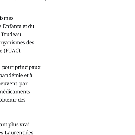
nismes
s Enfants et du
n Trudeau
organismes des
e (FUAC).
a pour principaux
 pandémie et à
 peuvent, par
e médicaments,
 obtenir des
tant plus vrai
Les Laurentides