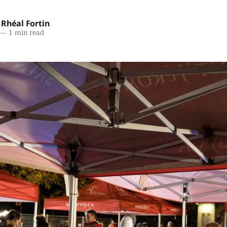
Rhéal Fortin
—
1 min read