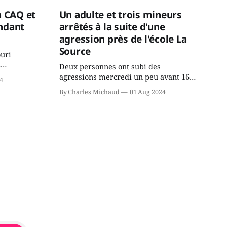
a CAQ et
Un adulte et trois mineurs
ndant
arrêtés à la suite d'une
agression près de l'école La
Source
ouri
2
Deux personnes ont subi des
cus de la
agressions mercredi un peu avant 16h
4
rançois
à proximité de l'école primaire La
By Charles Michaud
01 Aug 2024
du
Source dans le secteur Bellefeuille de
tout de
Saint-Jérôme. L'une de deux victimes
onique, à
aurait été écrasée sous un véhicule et
aspergée de poivre de cayenne alors
que la seconde, non