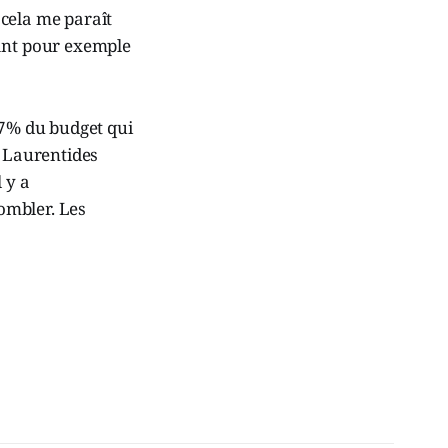
 cela me paraît
nant pour exemple
67% du budget qui
s Laurentides
 y a
ombler. Les