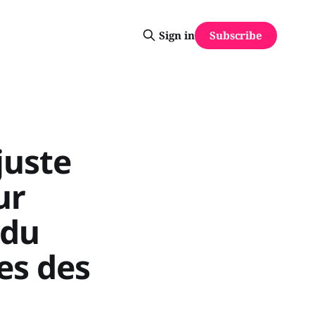
Subscribe
Sign in
juste
ur
 du
es des